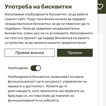
М
Употреба на бисквитки
с
с
Използваме необходимите бисквитки, за да работи
л
нашият сайт. Също така бихме искали да зададем
Начало
Облекла и обувки
Якета
Ловни якета
незадължителни бисквитки, за да ни помогнат да го
Ловно яке Ridge Pro M 100319 710 Swedteam
ене
подобрим. Няма да задаваме незадължителни
бисквитки, освен ако не ги активирате. Използването
Преминете
на този инструмент ще зададе бисквитка на вашето
до -26%
към
устройство, за да запомни вашите предпочитания.
края
на
Приеми всички
Приеми
галерията
на
изображенията
Необходими
Необходимите бисквитки позволяват основна
функционалност като сигурност, управление на
мрежата и достъпност. Можете да ги
деактивирате, като промените настройките на
браузъра си, но това може да повлияе на
функционирането на уебсайта.