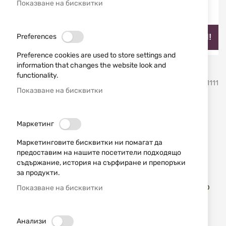
Показване на бисквитки
Preferences
НАЙ-ПРОДАВАН!
Preference cookies are used to store settings and
information that changes the website look and
Преминете
functionality.
Swedteam
SKU
770181111
към
Показване на бисквитки
началото
на
Ловно яке Ridge Pro M
галерия
Маркетинг
със
100319 710 Swedteam
снимки
Маркетинговите бисквитки ни помагат да
предоставим на нашите посетители подходящо
Добави мнение
рейтинг:
съдържание, история на сърфиране и препоръки
за продукти.
Камуфлажно ловно яке Ridge Pro с камуфлаж
Desolve, който ви прави невидими за животното
Показване на бисквитки
от шведската фирма Swedteam.
НАЛИЧЕН
Анализи