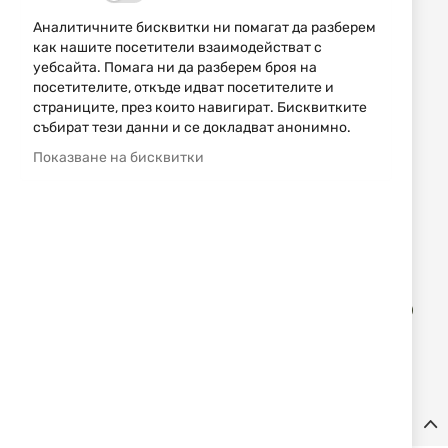
236,73 € / 463,00 лв.
Аналитичните бисквитки ни помагат да разберем
как нашите посетители взаимодействат с
319,00 € / 623,91 лв.
уебсайта. Помага ни да разберем броя на
посетителите, откъде идват посетителите и
Уведомявай ме, когато цената пада
страниците, през които навигират. Бисквитките
събират тези данни и се докладват анонимно.
Размер
Показване на бисквитки
46
48
50
52
54
56
58
60
Промоцията важи до 06.08.2026 или до изчерпване на
количествата.
Доба
КУПИ
в
люб
Детайли