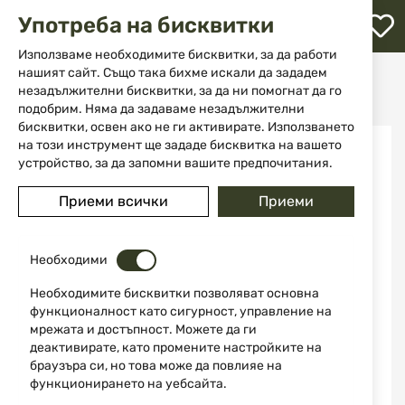
М
Употреба на бисквитки
с
с
Използваме необходимите бисквитки, за да работи
л
нашият сайт. Също така бихме искали да зададем
Начало
Облекла и обувки
Якета
Ловни якета
незадължителни бисквитки, за да ни помогнат да го
Ловно яке STAGUNT NorthGame Bison SG308-022
ене
подобрим. Няма да задаваме незадължителни
бисквитки, освен ако не ги активирате. Използването
Преминете
на този инструмент ще зададе бисквитка на вашето
към
устройство, за да запомни вашите предпочитания.
края
на
Приеми всички
Приеми
галерията
на
изображенията
Необходими
Необходимите бисквитки позволяват основна
функционалност като сигурност, управление на
мрежата и достъпност. Можете да ги
деактивирате, като промените настройките на
браузъра си, но това може да повлияе на
функционирането на уебсайта.