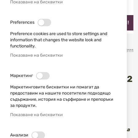
Показване на бисквитки
Preferences
НАЙ-ПРОДАВАН!
Preference cookies are used to store settings and
information that changes the website look and
Преминете
functionality.
STAGUNT
SKU
794141111
към
Показване на бисквитки
началото
на
Ловно яке STAGUNT
галерия
Маркетинг
със
NorthGame Bison SG308-022
снимки
Маркетинговите бисквитки ни помагат да
предоставим на нашите посетители подходящо
4
Коментари
рейтинг:
100
100
% of
съдържание, история на сърфиране и препоръки
за продукти.
Хибридно зимно ловно яке Stagunt Northgame
Bison.
Показване на бисквитки
Моля погледнете на "Допълнителна
информация" в описанието за подробности на
Анализи
размера на дрехата!