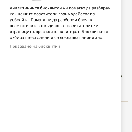
Аналитичните бисквитки ни помагат да разберем
НАЛИЧЕН
как нашите посетители взаимодействат с
270,47 € / 528,99 лв.
уебсайта. Помага ни да разберем броя на
посетителите, откъде идват посетителите и
страниците, през които навигират. Бисквитките
Уведомявай ме, когато цената пада
събират тези данни и се докладват анонимно.
Размер
Показване на бисквитки
S
M
L
XL
XXL
XXXL
4XL
Доба
КУПИ
в
люб
STAGUNT е специализиран производител на ловно
облекло и аксесоари. Френската марка STAGUNT
предлага оптимален комфорт и надеждност с