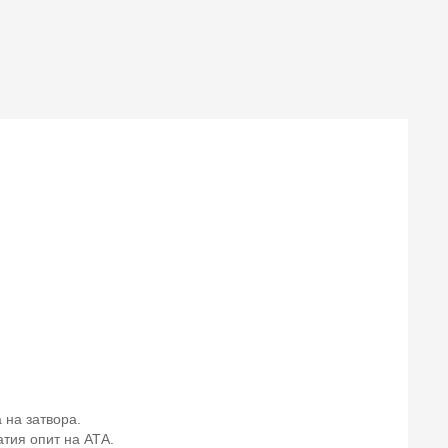
 на затвора.
атия опит на АТА.