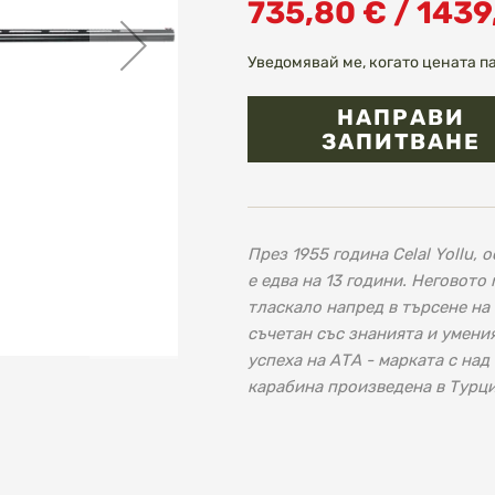
735,80 € / 1439
Уведомявай ме, когато цената п
НАПРАВИ
ЗАПИТВАНЕ
През 1955 година Celal Yollu,
е едва на 13 години. Неговот
тласкало напред в търсене на
съчетан със знанията и умени
успеха на АТА - марката с на
карабина произведена в Турция