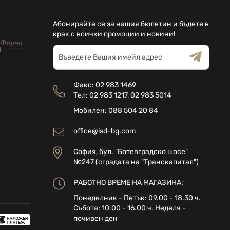
Абонирайте се за нашия бюлетин и бъдете в
крак с всички промоции и новини!
Абонирай
се
за
Общи условия
Декларацията за
нашия
поверителност
Факс:
02 983 1469
е-
Тел:
02 983 1217
,
02 983 5014
бюлетин:
Мобилен:
088 504 20 84
office@isd-bg.com
София, бул. "Ботевградско шосе"
№247 (сградата на "Транскапитал")
РАБОТНО ВРЕМЕ НА МАГАЗИНА:
Понеделник - Петък: 09.00 - 18.30 ч.
Събота: 10.00 - 16.00 ч. Неделя -
почивен ден