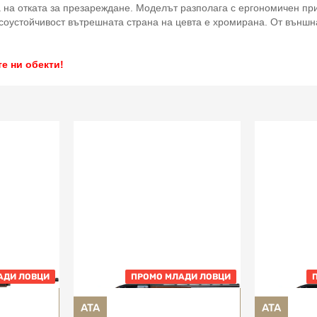
 на отката за презареждане. Моделът разполага с ергономичен при
соустойчивост вътрешната страна на цевта е хромирана. От външна
е ни обекти!
АДИ ЛОВЦИ
ПРОМО МЛАДИ ЛОВЦИ
ATA
ATA