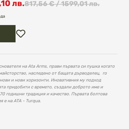
,10 лв.
817,56 € / 1599,01 лв.
ада
Добави
в
любими
 основателя на Ata Arms, прави първата си пушка когато
о майсторство, наследено от бащата дърводелец, го
 нови и нови хоризонти. Иновативния му подход
ята придобити с времето, създали доброто име и
д 70 годишни традиция и качество. Първата болтова
 е на ATA - Turqua.