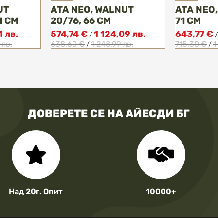
UT
ATA NEO, WALNUT
ATA NEO,
1 СМ
20/76, 66 СМ
71 СМ
1 лв.
574,74 €
1 124,09 лв.
643,77 €
/
 лв.
638,60 €
1 248,99 лв.
715,30 €
1
/
/
ДОВЕРЕТЕ СЕ НА АЙЕСДИ БГ
Над 20г. Опит
10000+