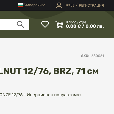
Език
Български
ВХОД
РЕГИСТРАЦИЯ
Моят
0
продукт(а)
0,00 € / 0,00 лв.
списък
Търсене
с
любими
SKU
680061
NUT 12/76, BRZ, 71 см
NZE 12/76 - Инерционен полуавтомат.