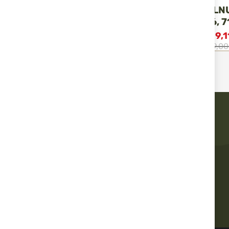
ATA NEO, FONEX 12/76,
ATA NEO, WALN
МОДЕЛ III, 71 СМ
COMBO 12/76, 7
717,39 €
1 403,09 лв.
919,87 €
1 799,1
/
/
797,10 €
1 558,99 лв.
1 022,07 €
1 999,00
/
/
Бърза доставка