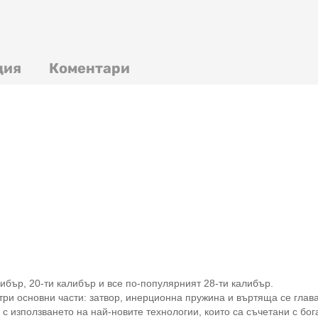
ция
Коментари
бър, 20-ти калибър и все по-популярният 28-ти калибър.
ри основни части: затвор, инерционна пружина и въртяща се глава
с използването на най-новите технологии, които са съчетани с бог