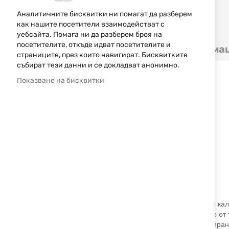
Аналитичните бисквитки ни помагат да разберем
как нашите посетители взаимодействат с
Преминете
уебсайта. Помага ни да разберем броя на
към
посетителите, откъде идват посетителите и
Детайли
Допълнителна информа
началото
страниците, през които навигират. Бисквитките
на
събират тези данни и се докладват анонимно.
галерия
Спецификации:
Показване на бисквитки
със
снимки
Модел: NEO WALNUT BRONZE
Калибър: 12/76
Патронник с размер: 3"/ 76 мм
Капацитет: 4 патрона
Цев: 28"/ 71 см
Прибори: фибро-оптична мушка
Шокове: F, IM, M, IC, SK
Приклад: орехово дърво
Тегло: 3.1 кг
Серията NEO на ATA ARMS е на разположение в 12-ти кали
NEO инерционната система е проста и се състои само от т
Neo Walnut Bronze е инерционен полуавтомат, проектиран 