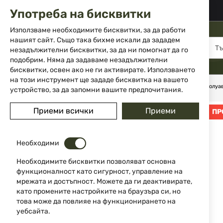
02 983 5014
office@isd-bg.com
Употреба на бисквитки
Прескачане
към
Използваме необходимите бисквитки, за да работи
съдържанието
нашият сайт. Също така бихме искали да зададем
МЕНЮ
незадължителни бисквитки, за да ни помогнат да го
подобрим. Няма да задаваме незадължителни
бисквитки, освен ако не ги активирате. Използването
на този инструмент ще зададе бисквитка на вашето
Начало
Оръжие
Гладкоцевно оръжие
Инерционни полуа
устройство, за да запомни вашите предпочитания.
Преминете
Приеми всички
Приеми
ПР
-10%
към
края
на
Необходими
галерията
на
Необходимите бисквитки позволяват основна
изображенията
функционалност като сигурност, управление на
мрежата и достъпност. Можете да ги деактивирате,
като промените настройките на браузъра си, но
това може да повлияе на функционирането на
уебсайта.