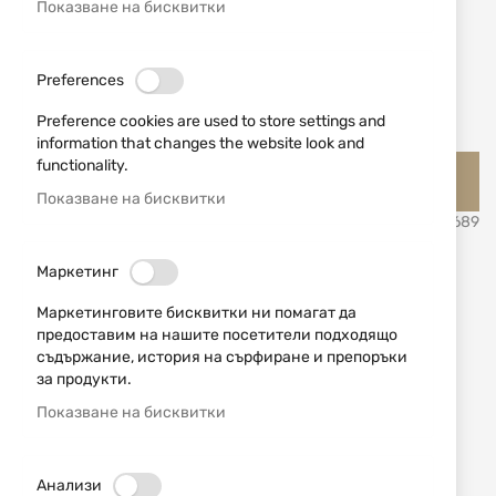
Показване на бисквитки
Preferences
Preference cookies are used to store settings and
information that changes the website look and
Преминете
functionality.
Jack Pyke Английско ловно облекло и аксесоари Джак
към
Пайк
началото
Показване на бисквитки
на
SKU
531689
галерия
със
Кожен колан с патрондаш
Маркетинг
снимки
Canvas Brown Jack Pyke
Маркетинговите бисквитки ни помагат да
предоставим на нашите посетители подходящо
съдържание, история на сърфиране и препоръки
Добави мнение
рейтинг:
за продукти.
Показване на бисквитки
Кожен колан с патрондаш в кафяв цвят от
английската фирма Джак Пайк.
Анализи
НАЛИЧЕН