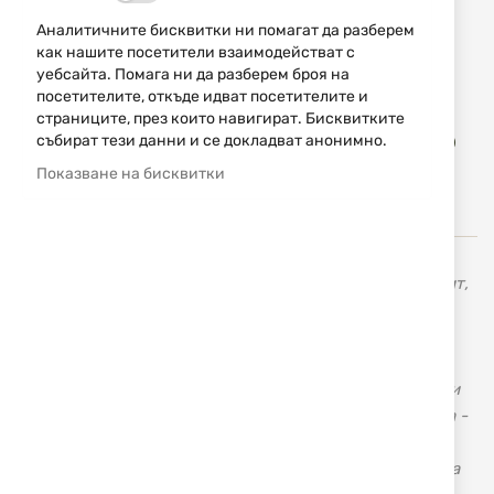
39,90 € / 78,04 лв.
Аналитичните бисквитки ни помагат да разберем
как нашите посетители взаимодействат с
Уведомявай ме, когато цената пада
уебсайта. Помага ни да разберем броя на
посетителите, откъде идват посетителите и
страниците, през които навигират. Бисквитките
Доба
събират тези данни и се докладват анонимно.
КУПИ
в
люб
Показване на бисквитки
Англйиската фирма JACK PYKE има дългогодишен опит,
знания, ресурси и обратна връзка, което им дава
възможност да предложат фантастична гама от
продукти, произведени от качествени материали на
достъпни цени. Jack Pyke предлага дрехи и аксесоари
за лова и свободното време в три основни камуфлажа -
English Oak, English Woodland & Wild Trees Grasslands.
Фирмата непрекъснато добавя нови артикули в своята