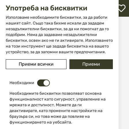
М
Употреба на бисквитки
с
с
Използваме необходимите бисквитки, за да работи
л
нашият сайт. Също така бихме искали да зададем
Начало
Екипировка
Калъфи, ремъци и куфари
незадължителни бисквитки, за да ни помогнат да го
Ремъци, задтилъци и патрондаши
ене
Кожен колан с патрондаш Canvas Brown Jack Pyke
подобрим. Няма да задаваме незадължителни
бисквитки, освен ако не ги активирате. Използването
на този инструмент ще зададе бисквитка на вашето
Преминете
устройство, за да запомни вашите предпочитания.
към
края
Приеми всички
Приеми
на
галерията
на
изображенията
Необходими
Необходимите бисквитки позволяват основна
функционалност като сигурност, управление на
мрежата и достъпност. Можете да ги
деактивирате, като промените настройките на
браузъра си, но това може да повлияе на
функционирането на уебсайта.