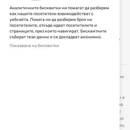
НАЛИЧЕН
Аналитичните бисквитки ни помагат да разберем
79,00 € / 154,51 лв.
как нашите посетители взаимодействат с
уебсайта. Помага ни да разберем броя на
Уведомявай ме, когато цената пада
посетителите, откъде идват посетителите и
страниците, през които навигират. Бисквитките
Доба
събират тези данни и се докладват анонимно.
КУПИ
в
Показване на бисквитки
люб
Заточващите инструменти Lansky (Лански) са сред едни
от най-утвърдените имена сред марките точила в
световен мащаб. Lansky USA продължават да
разработват нови технологий и да въвеждат иновации в
заточващите инструменти, използвани по време на лов,
на открито, в кухнята, на работното място. Известни с
професионалните си комплекти, осигуряващи прецизно
заточване на Вашия нож. Независимо дали това е ловен,