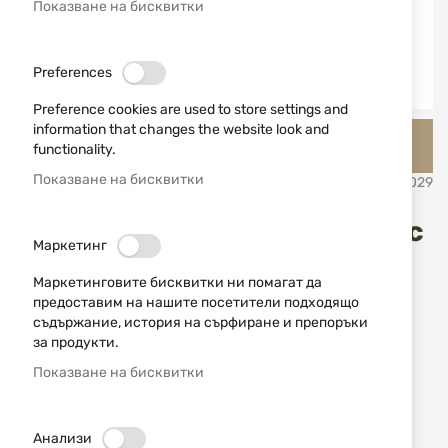
Показване на бисквитки
Preferences
Preference cookies are used to store settings and
Преминете
information that changes the website look and
Lansky Лански точила и заточващи инструменти,
към
functionality.
заточващи камъни
началото
на
Показване на бисквитки
SKU
510029
галерия
със
Комплект точила "Арканзас
снимки
Маркетинг
LKNAT Lansky
Маркетинговите бисквитки ни помагат да
предоставим на нашите посетители подходящо
Добави мнение
съдържание, история на сърфиране и препоръки
рейтинг:
за продукти.
Комплект многоъгълна "Арканзас" заточваща
Показване на бисквитки
система Lansky (мек, твърд, черен твърд
Арканзас) - LKNAT
Анализи