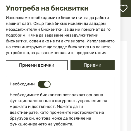
М
Употреба на бисквитки
с
с
Използваме необходимите бисквитки, за да работи
л
нашият сайт. Също така бихме искали да зададем
Начало
Ножове
Точила
незадължителни бисквитки, за да ни помогнат да го
Комплект точила "Арканзас LKNAT Lansky
ене
подобрим. Няма да задаваме незадължителни
бисквитки, освен ако не ги активирате. Използването
Преминете
на този инструмент ще зададе бисквитка на вашето
към
устройство, за да запомни вашите предпочитания.
края
на
Приеми всички
Приеми
галерията
на
изображенията
Необходими
Необходимите бисквитки позволяват основна
функционалност като сигурност, управление на
мрежата и достъпност. Можете да ги
деактивирате, като промените настройките на
браузъра си, но това може да повлияе на
функционирането на уебсайта.