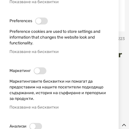
Показване на бисквитки
Preferences
Preference cookies are used to store settings and
Преминете
information that changes the website look and
VEGA
SKU
30223
към
functionality.
началото
на
Показване на бисквитки
Кобур VEGA H132N Sig Sauer
галерия
със
снимки
Добави мнение
рейтинг:
Маркетинг
ИЗЧЕРПАН
Маркетинговите бисквитки ни помагат да
60,84 € / 118,99 лв.
предоставим на нашите посетители подходящо
съдържание, история на сърфиране и препоръки
Уведомявай ме, когато цената пада
за продукти.
Уведомявай ме, когато този продукт е в наличност
Показване на бисквитки
Детайли
Анализи