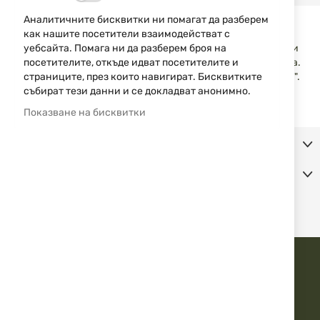
Кожен кобур за пистолети, предназначен за носене на
Аналитичните бисквитки ни помагат да разберем
колан. В зависимост от поставянето на колана, оръжието
как нашите посетители взаимодействат с
може да се вади с дясна или лява ръка. Кобурът е скроен и
уебсайта. Помага ни да разберем броя на
ушит така, че формата му е идентична с тази на пистолета.
посетителите, откъде идват посетителите и
Предназначен е за пистолет Sig Sauer P228/229 Auto 3 3/4".
страниците, през които навигират. Бисквитките
събират тези данни и се докладват анонимно.
Показване на бисквитки
Допълнителна информация
Коментари
ДОВЕРЕТЕ СЕ НА АЙЕСДИ БГ