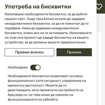
М
Употреба на бисквитки
с
с
Използваме необходимите бисквитки, за да работи
л
нашият сайт. Също така бихме искали да зададем
Начало
Аксесоари и части за оръжие
Кобури
незадължителни бисквитки, за да ни помогнат да го
За пистолети
Кобур VEGA H132N Sig Sauer
ене
подобрим. Няма да задаваме незадължителни
бисквитки, освен ако не ги активирате. Използването
Преминете
на този инструмент ще зададе бисквитка на вашето
към
устройство, за да запомни вашите предпочитания.
края
на
Приеми всички
Приеми
галерията
на
изображенията
Необходими
Необходимите бисквитки позволяват основна
функционалност като сигурност, управление на
мрежата и достъпност. Можете да ги
деактивирате, като промените настройките на
браузъра си, но това може да повлияе на
функционирането на уебсайта.