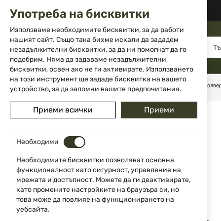
02 983 5014
office@isd-bg.com
Употреба на бисквитки
Прескачане
към
Използваме необходимите бисквитки, за да работи
съдържанието
нашият сайт. Също така бихме искали да зададем
МЕНЮ
незадължителни бисквитки, за да ни помогнат да го
подобрим. Няма да задаваме незадължителни
бисквитки, освен ако не ги активирате. Използването
на този инструмент ще зададе бисквитка на вашето
Начало
Аксесоари и части за оръжие
Кобури
За револве
устройство, за да запомни вашите предпочитания.
Преминете
Приеми всички
Приеми
към
края
на
Необходими
галерията
на
Необходимите бисквитки позволяват основна
изображенията
функционалност като сигурност, управление на
мрежата и достъпност. Можете да ги деактивирате,
като промените настройките на браузъра си, но
това може да повлияе на функционирането на
уебсайта.