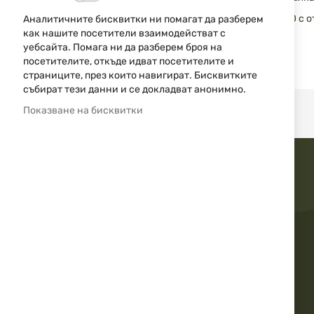
снимки
• Револвери Smith & Wesson, модели - 31, 34, 36, 37, 60 
Аналитичните бисквитки ни помагат да разберем
• Револвери Taurus, модели - 85 и 605.
как нашите посетители взаимодействат с
• Револвери Colt, модели - Detecive, Agent и Cobra
уебсайта. Помага ни да разберем броя на
посетителите, откъде идват посетителите и
Моделът e наличен в черен цвят!
страниците, през които навигират. Бисквитките
събират тези данни и се докладват анонимно.
Показване на бисквитки
Бърза доставка