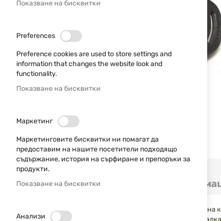
Показване на бисквитки
Preferences
Preference cookies are used to store settings and
information that changes the website look and
functionality.
Показване на бисквитки
Маркетинг
Маркетинговите бисквитки ни помагат да
предоставим на нашите посетители подходящо
съдържание, история на сърфиране и препоръки за
Преминете
продукти.
към
Детайли
Допълнителна информа
Показване на бисквитки
началото
на
галерия
Кожен кобур за револвери, предназначен за носене на ко
със
Анализи
които е предназначен. Подходящ е за револвери с малка 