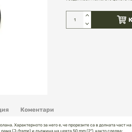
ция
Коментари
лана. Характерното за него е, че прорезите са в долната част на
рама (J-frame) и дължина на цевта 50 mm (2″), както следва: