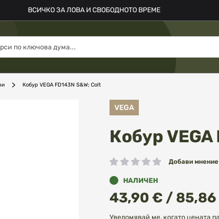
ВСИЧКО ЗА ЛОВА И СВОБОДНОТО ВРЕМЕ
ри
Кобур VEGA FD143N S&W; Colt
VEGA
Кобур VEGA 
Добави мнение
рейтинг:
НАЛИЧЕН
43,90 € / 85,86
Уведомявай ме, когато цената п