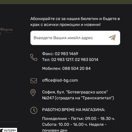
Абонирайте се за нашия бюлетин и бъдете в
крак с всички промоции и новини!
Абонирай
се
за
Общи условия
Декларацията за
нашия
поверителност
Факс:
02 983 1469
е-
Тел:
02 983 1217
,
02 983 5014
бюлетин:
Мобилен:
088 504 20 84
office@isd-bg.com
София, бул. "Ботевградско шосе"
№247 (сградата на "Транскапитал")
РАБОТНО ВРЕМЕ НА МАГАЗИНА:
Понеделник - Петък: 09.00 - 18.30 ч.
Събота: 10.00 - 16.00 ч. Неделя -
почивен ден