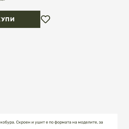
Добави
КУПИ
в
любими
 кобура. Скроен и ушит е по формата на моделите, за