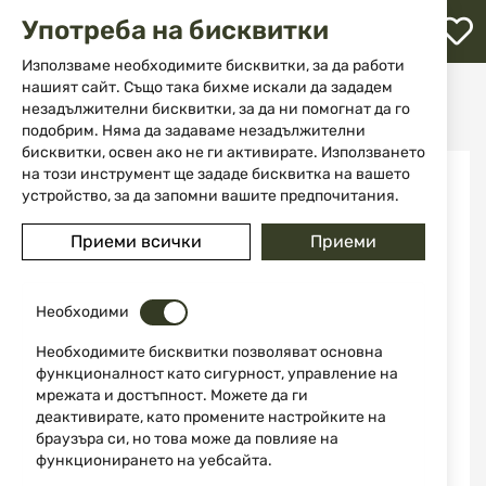
М
Употреба на бисквитки
с
с
Използваме необходимите бисквитки, за да работи
л
нашият сайт. Също така бихме искали да зададем
Начало
Ножове
Сгъваеми ножове
незадължителни бисквитки, за да ни помогнат да го
Сгъваем нож 13050 "МИГЕЛ НИЕТО"
ене
подобрим. Няма да задаваме незадължителни
бисквитки, освен ако не ги активирате. Използването
Преминете
на този инструмент ще зададе бисквитка на вашето
към
устройство, за да запомни вашите предпочитания.
края
на
Приеми всички
Приеми
галерията
на
изображенията
Необходими
Необходимите бисквитки позволяват основна
функционалност като сигурност, управление на
мрежата и достъпност. Можете да ги
деактивирате, като промените настройките на
браузъра си, но това може да повлияе на
функционирането на уебсайта.