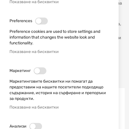
Показване на бисквитки
които са едни от най-добрите неръждаеми стомани за
производство на ножове в света. За изрязването и
заточването на остриетата се използва лазер, след
Preferences
което се подлагат на специална термична обработка,
подобряваща режещите им качества. Ножовете на
Preference cookies are used to store settings and
information that changes the website look and
„Мигел Нието” се отличават с високото си качество и
functionality.
приемливи цени.
Показване на бисквитки
12
Маркетинг
Последно добавени
Маркетинговите бисквитки ни помагат да
предоставим на нашите посетители подходящо
съдържание, история на сърфиране и препоръки
за продукти.
Показване на бисквитки
Анализи