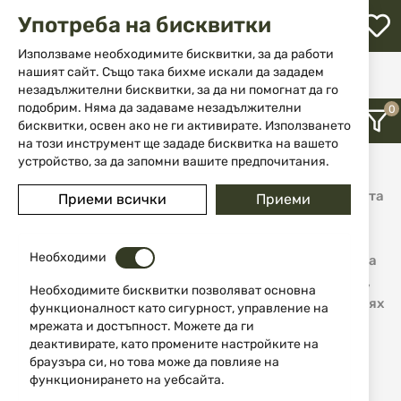
М
Употреба на бисквитки
с
с
Използваме необходимите бисквитки, за да работи
л
нашият сайт. Също така бихме искали да зададем
Начало
Марка
Miguel Nieto Испански ножове Мигел Нието
незадължителни бисквитки, за да ни помогнат да го
ене
подобрим. Няма да задаваме незадължителни
Испански ножове Мигел
бисквитки, освен ако не ги активирате. Използването
на този инструмент ще зададе бисквитка на вашето
Нието - Miguel Nieto
устройство, за да запомни вашите предпочитания.
Фирмата „Мигел Нието” е (Miguel Nieto) е най-голямата
Приеми всички
Приеми
и популярна производителка на ножове в Испания и
една от най-известните в Европа и света, като
Необходими
продукцията и се изнася в над 50 страни. Тя предлага
разнообразни модели ножове предназначени за лов,
Необходимите бисквитки позволяват основна
риболов, за ежедневна употреба и др., като част от тях
функционалност като сигурност, управление на
са с фиксирани, а част със сгъваеми остриета. При
мрежата и достъпност. Можете да ги
деактивирате, като промените настройките на
изработката им испанците използват съвременни
браузъра си, но това може да повлияе на
технологии и висококачествени материали.
функционирането на уебсайта.
Остриетата са направени от стомана 440С и AN-58,