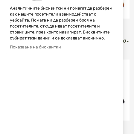
Аналитичните бисквитки ни помагат да разберем
как нашите посетители взаимодействат с
уебсайта. Помага ни да разберем броя на
посетителите, откъде идват посетителите и
Miguel Nieto
Miguel Nieto
страниците, през които навигират. Бисквитките
СГЪВАЕМ НОЖ NAVAJA
СГЪВАЕМ НОЖ NAVAJA
събират тези данни и се докладват анонимно.
WALKER MIGUEL NIETO 07-
WALKER MIGUEL NIETO 07-
G10-V
G10-O
Показване на бисквитки
71,07 €
139,00 лв.
71,07 €
139,00 лв.
/
/
Miguel Nieto
Miguel Nieto