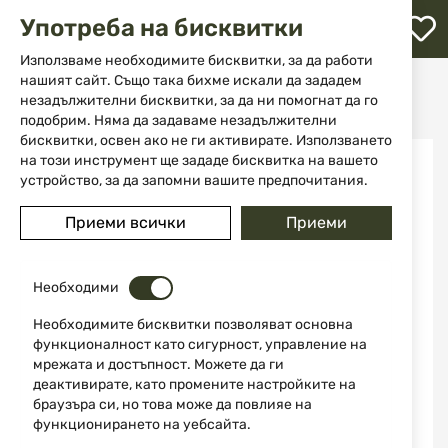
М
Употреба на бисквитки
с
с
Използваме необходимите бисквитки, за да работи
л
нашият сайт. Също така бихме искали да зададем
Начало
Екипировка
Чанти и раници
Раници
незадължителни бисквитки, за да ни помогнат да го
Калъф за пушка - раница Jack Pyke Rifle Rucksack EVO
ене
подобрим. Няма да задаваме незадължителни
бисквитки, освен ако не ги активирате. Използването
Преминете
на този инструмент ще зададе бисквитка на вашето
към
устройство, за да запомни вашите предпочитания.
края
на
Приеми всички
Приеми
галерията
на
изображенията
Необходими
Необходимите бисквитки позволяват основна
функционалност като сигурност, управление на
мрежата и достъпност. Можете да ги
деактивирате, като промените настройките на
браузъра си, но това може да повлияе на
функционирането на уебсайта.