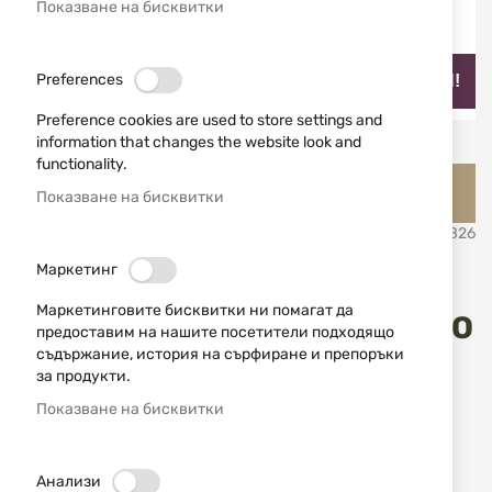
Показване на бисквитки
Preferences
НАЙ-ПРОДАВАН!
Preference cookies are used to store settings and
information that changes the website look and
Преминете
functionality.
Jack Pyke Английско ловно облекло и аксесоари Джак
към
Показване на бисквитки
Пайк
началото
на
SKU
531826
галерия
Маркетинг
със
Калъф за пушка - раница
снимки
Маркетинговите бисквитки ни помагат да
Jack Pyke Rifle Rucksack EVO
предоставим на нашите посетители подходящо
съдържание, история на сърфиране и препоръки
за продукти.
Добави мнение
рейтинг:
Показване на бисквитки
2в1 раница и калъф за пушка Jack Pyke в
камуфлаж EVO
Анализи