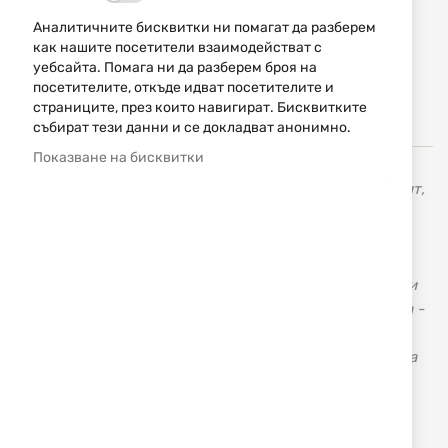
ИЗЧЕРПАН
Аналитичните бисквитки ни помагат да разберем
101,75 € / 199,01 лв.
как нашите посетители взаимодействат с
уебсайта. Помага ни да разберем броя на
Уведомявай ме, когато цената пада
посетителите, откъде идват посетителите и
Уведомявай ме, когато този продукт е в наличност
страниците, през които навигират. Бисквитките
събират тези данни и се докладват анонимно.
Показване на бисквитки
Англйиската фирма JACK PYKE има дългогодишен опит,
знания, ресурси и обратна връзка, което им дава
възможност да предложат фантастична гама от
продукти, произведени от качествени материали на
достъпни цени. Jack Pyke предлага дрехи и аксесоари
за лова и свободното време в три основни камуфлажа -
English Oak, English Woodland & Wild Trees Grasslands.
Фирмата непрекъснато добавя нови артикули в своята
гама, които да отговорят на изискванията и на най-
взискателните клиенти.