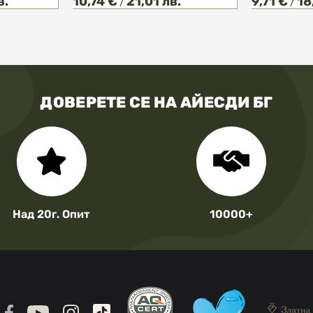
в.
10,74 €
21,01 лв.
9,71 €
18
/
/
ДОВЕРЕТЕ СЕ НА АЙЕСДИ БГ
Над 20г. Опит
10000+