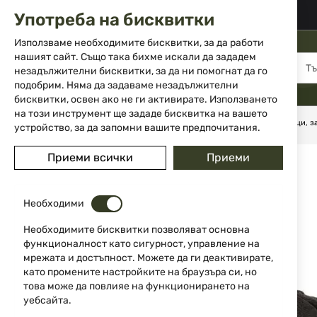
02 983 5014
office@isd-bg.com
Употреба на бисквитки
Прескачане
към
Използваме необходимите бисквитки, за да работи
съдържанието
нашият сайт. Също така бихме искали да зададем
МЕНЮ
незадължителни бисквитки, за да ни помогнат да го
подобрим. Няма да задаваме незадължителни
бисквитки, освен ако не ги активирате. Използването
на този инструмент ще зададе бисквитка на вашето
Начало
Екипировка
Калъфи, ремъци и куфари
Ремъци, з
устройство, за да запомни вашите предпочитания.
Преминете
Приеми всички
Приеми
-34%
към
края
на
Необходими
галерията
на
Необходимите бисквитки позволяват основна
изображенията
функционалност като сигурност, управление на
мрежата и достъпност. Можете да ги деактивирате,
като промените настройките на браузъра си, но
това може да повлияе на функционирането на
уебсайта.