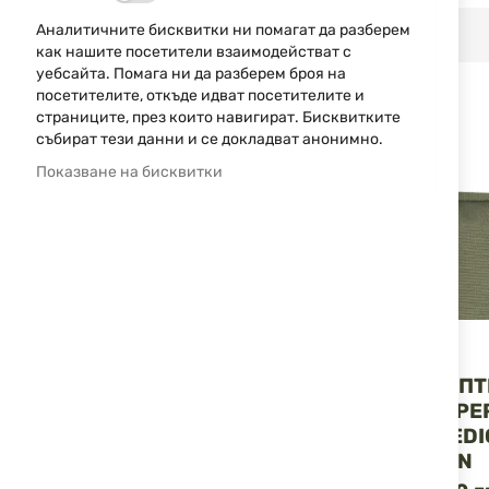
снимки
Аналитичните бисквитки ни помагат да разберем
СВЪРЗАНИ ПРОДУКТИ
как нашите посетители взаимодействат с
уебсайта. Помага ни да разберем броя на
посетителите, откъде идват посетителите и
страниците, през които навигират. Бисквитките
събират тези данни и се докладват анонимно.
Показване на бисквитки
Jack Pyke
VIPER
КАЛЪФ ЗА ПАТРОНИ
КАЛЪФ ЗА АПТ
BLACK JACK PYKE
МОДУЛЕН VIPE
MODULAR MEDI
POUCH GREEN