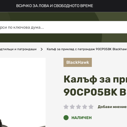
ВСИЧКО ЗА ЛОВА И СВОБОДНОТО ВРЕМЕ
адтилъци и патрондаши
Калъф за приклад с патрондаж 90CP05BK Blackhaw
BlackHawk
Калъф за пр
90CP05BK B
Добави мнение
рейтинг:
НАЛИЧЕН