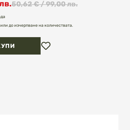
лв.
50,62 € / 99,00 лв.
ада
или до изчерпване на количествата.
Добави
КУПИ
в
любими