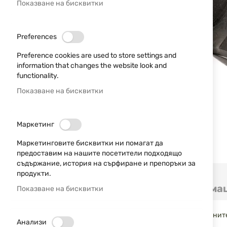
Показване на бисквитки
Preferences
Preference cookies are used to store settings and
information that changes the website look and
functionality.
Показване на бисквитки
Маркетинг
Маркетинговите бисквитки ни помагат да
предоставим на нашите посетители подходящо
съдържание, история на сърфиране и препоръки за
Преминете
продукти.
към
Детайли
Допълнителна информа
Показване на бисквитки
началото
на
галерия
Калъф за приклад с вентилация на страните и допълнит
със
Анализи