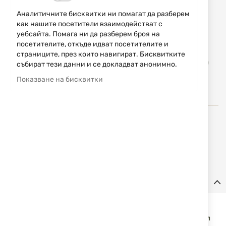
49,00 € / 95,84 лв.
Аналитичните бисквитки ни помагат да разберем
как нашите посетители взаимодействат с
Уведомявай ме, когато цената пада
уебсайта. Помага ни да разберем броя на
посетителите, откъде идват посетителите и
страниците, през които навигират. Бисквитките
Доба
КУПИ
събират тези данни и се докладват анонимно.
в
люб
Показване на бисквитки
Home Defence 24 е надежден производител на
комплекти и аксесоари за увеличаване на мощност на
травматични въздушни оръжия.
Детайли
Кит за увеличаване на мощността за HDP50 GEN 2 13J
Предназначен за замяна на клапанните компоненти с цел