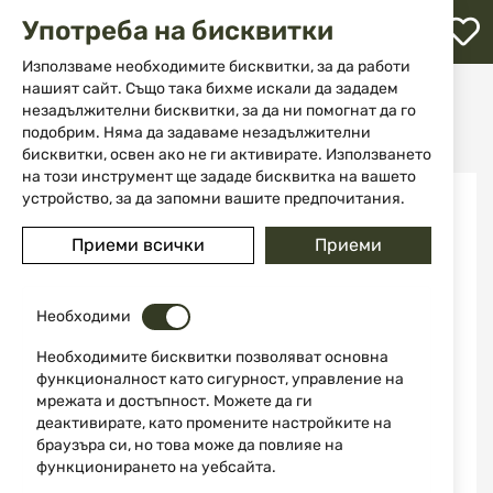
М
Употреба на бисквитки
с
с
Използваме необходимите бисквитки, за да работи
л
нашият сайт. Също така бихме искали да зададем
Начало
Аксесоари и части за оръжие
незадължителни бисквитки, за да ни помогнат да го
Аксесоари за въздушно оръжие
ене
Кит за увеличаване на мощността за HDP50 / TP50 GEN 2 13J
подобрим. Няма да задаваме незадължителни
бисквитки, освен ако не ги активирате. Използването
на този инструмент ще зададе бисквитка на вашето
Преминете
устройство, за да запомни вашите предпочитания.
НОВО
към
края
Приеми всички
Приеми
на
галерията
на
изображенията
Необходими
Необходимите бисквитки позволяват основна
функционалност като сигурност, управление на
мрежата и достъпност. Можете да ги
деактивирате, като промените настройките на
браузъра си, но това може да повлияе на
функционирането на уебсайта.