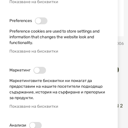
Показване на бисквитки
Preferences
Preference cookies are used to store settings and
information that changes the website look and
Преминете
functionality.
Home Defence 24
SKU
728006
към
началото
Показване на бисквитки
на
Кит за увеличаване на
галерия
със
мощността за HDP50 / TP50
Маркетинг
снимки
GEN 2 13J
Маркетинговите бисквитки ни помагат да
предоставим на нашите посетители подходящо
съдържание, история на сърфиране и препоръки
Добави мнение
рейтинг:
за продукти.
Кит за увеличаване на мощността за HDP50 GEN 2
Показване на бисквитки
13J
НАЛИЧЕН
Анализи