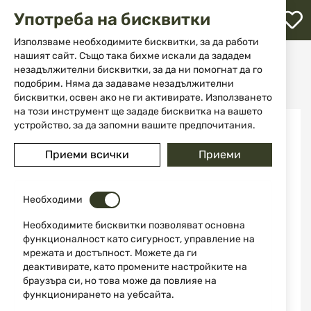
М
Употреба на бисквитки
с
с
Използваме необходимите бисквитки, за да работи
л
нашият сайт. Също така бихме искали да зададем
Начало
Аксесоари и части за оръжие
незадължителни бисквитки, за да ни помогнат да го
Аксесоари за въздушно оръжие
ене
Игла на боен клапан Kral Arms Needle (RC51) cal. 5,5mm
подобрим. Няма да задаваме незадължителни
бисквитки, освен ако не ги активирате. Използването
на този инструмент ще зададе бисквитка на вашето
Преминете
устройство, за да запомни вашите предпочитания.
към
края
Приеми всички
Приеми
на
галерията
на
изображенията
Необходими
Необходимите бисквитки позволяват основна
функционалност като сигурност, управление на
мрежата и достъпност. Можете да ги
деактивирате, като промените настройките на
браузъра си, но това може да повлияе на
функционирането на уебсайта.