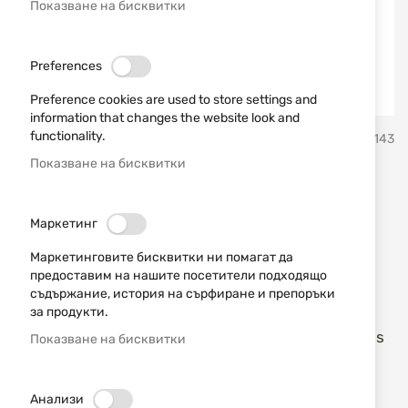
Показване на бисквитки
Preferences
Preference cookies are used to store settings and
information that changes the website look and
Преминете
functionality.
Kral Arms
SKU
740143
към
началото
Показване на бисквитки
на
Игла на боен клапан Kral
галерия
със
Arms Needle (RC51) cal.
Маркетинг
снимки
5,5mm
Маркетинговите бисквитки ни помагат да
предоставим на нашите посетители подходящо
съдържание, история на сърфиране и препоръки
Добави мнение
рейтинг:
за продукти.
Игла на боен клапан за въздушни пушки Kral Arms
Показване на бисквитки
Puncher PCP кал. 5,5мм
НАЛИЧЕН
Анализи