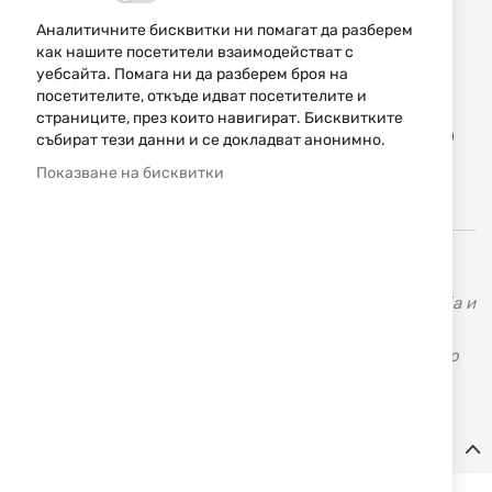
14,83 € / 29,00 лв.
Аналитичните бисквитки ни помагат да разберем
как нашите посетители взаимодействат с
Уведомявай ме, когато цената пада
уебсайта. Помага ни да разберем броя на
посетителите, откъде идват посетителите и
страниците, през които навигират. Бисквитките
Доба
КУПИ
събират тези данни и се докладват анонимно.
в
люб
Показване на бисквитки
KRAL ARMS e една от водещите компании в Турция за
производство на ловни продукти, продукти за стрелба и
спортни цели. Използват най-високите технологии с
ръчен контрол, за да могат да предложат най-доброто
качество.
Детайли