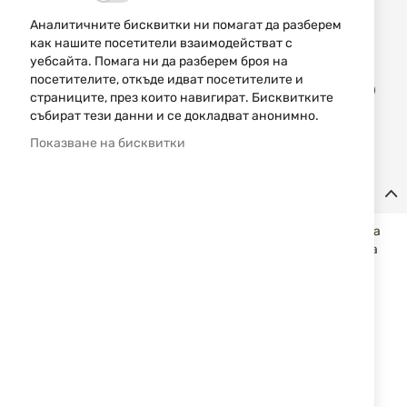
Аналитичните бисквитки ни помагат да разберем
Уведомявай ме, когато цената пада
как нашите посетители взаимодействат с
уебсайта. Помага ни да разберем броя на
Доба
посетителите, откъде идват посетителите и
КУПИ
в
страниците, през които навигират. Бисквитките
люб
събират тези данни и се докладват анонимно.
Показване на бисквитки
Детайли
Изработена е от чугун и с подсилено покритие. Подходяща
за варене, печене, задушаване и пържене. Капака може да
се обърне и да се използва като скара или да се сложи в
жарта и да се използва като тиган.
Характеристики:
Сгъваема дръжка
Капак с дръжка
Вместимост: приблизително 5 л
Размери: приблизително 24 x 16 cm (D x H)