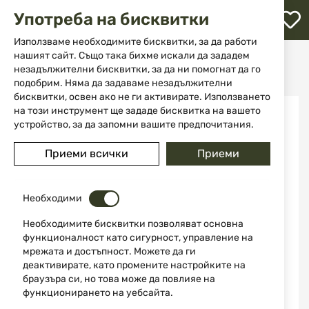
М
Употреба на бисквитки
с
с
Използваме необходимите бисквитки, за да работи
л
нашият сайт. Също така бихме искали да зададем
Начало
Екипировка
Съдове и прибори
незадължителни бисквитки, за да ни помогнат да го
Готварски съд от чугун за огнище 33405B MFH
ене
подобрим. Няма да задаваме незадължителни
бисквитки, освен ако не ги активирате. Използването
Преминете
на този инструмент ще зададе бисквитка на вашето
към
устройство, за да запомни вашите предпочитания.
края
на
Приеми всички
Приеми
галерията
на
изображенията
Необходими
Необходимите бисквитки позволяват основна
функционалност като сигурност, управление на
мрежата и достъпност. Можете да ги
деактивирате, като промените настройките на
браузъра си, но това може да повлияе на
функционирането на уебсайта.