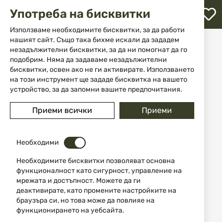
М
Употреба на бисквитки
с
с
Използваме необходимите бисквитки, за да работи
л
нашият сайт. Също така бихме искали да зададем
Начало
Екипировка
Други
незадължителни бисквитки, за да ни помогнат да го
Горивни пръчици за сгряване на ръце JACK PYKE
ене
подобрим. Няма да задаваме незадължителни
бисквитки, освен ако не ги активирате. Използването
Преминете
на този инструмент ще зададе бисквитка на вашето
към
устройство, за да запомни вашите предпочитания.
края
на
Приеми всички
Приеми
галерията
на
изображенията
Необходими
Необходимите бисквитки позволяват основна
функционалност като сигурност, управление на
мрежата и достъпност. Можете да ги
деактивирате, като промените настройките на
браузъра си, но това може да повлияе на
функционирането на уебсайта.