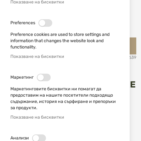
Показване на бисквитки
Preferences
Preference cookies are used to store settings and
Преминете
information that changes the website look and
Jack Pyke Английско ловно облекло и аксесоари Джак
към
functionality.
Пайк
началото
на
Показване на бисквитки
SKU
530639
галерия
със
Горивни пръчици за
снимки
Маркетинг
сгряване на ръце JACK PYKE
Маркетинговите бисквитки ни помагат да
предоставим на нашите посетители подходящо
Добави мнение
съдържание, история на сърфиране и препоръки
рейтинг:
за продукти.
Необходимост за всеки ловец
Показване на бисквитки
ИЗЧЕРПАН
7,67 € / 15,00 лв.
Анализи