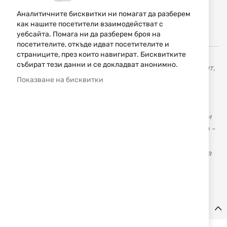
Уведомявай ме, когато цената пада
Аналитичните бисквитки ни помагат да разберем
как нашите посетители взаимодействат с
Уведомявай ме, когато този продукт е в наличност
уебсайта. Помага ни да разберем броя на
посетителите, откъде идват посетителите и
страниците, през които навигират. Бисквитките
събират тези данни и се докладват анонимно.
Англйиската фирма JACK PYKE има дългогодишен опит,
знания, ресурси и обратна връзка, което им дава
Показване на бисквитки
възможност да предложат фантастична гама от
продукти, произведени от качествени материали на
достъпни цени. Jack Pyke предлага дрехи и аксесоари
за лова и свободното време в три основни камуфлажа -
English Oak, English Woodland & Wild Trees Grasslands.
Фирмата непрекъснато добавя нови артикули в своята
гама, които да отговорят на изискванията и на най-
взискателните клиенти.
Детайли