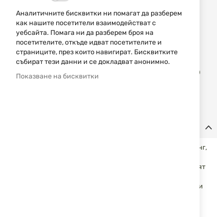
НАЛИЧЕН
Аналитичните бисквитки ни помагат да разберем
46,00 € / 89,97 лв.
как нашите посетители взаимодействат с
уебсайта. Помага ни да разберем броя на
Уведомявай ме, когато цената пада
посетителите, откъде идват посетителите и
страниците, през които навигират. Бисквитките
събират тези данни и се докладват анонимно.
Доба
КУПИ
в
Показване на бисквитки
люб
Детайли
Независимо дали се разхождате вечер, отивате на къмпинг,
работите в гаража, ремонтирате у дома или попаднете в
аварийна ситуация – фенерът
Dulotec Ringo
е надеждният
източник на светлина, на който винаги можете да
разчитате. Със своята максимална сила от
2400 лумена
и
обхват до
500 метра
, той осигурява отлично осветяване
при всякакви условия.