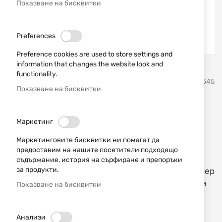
Показване на бисквитки
Preferences
Preference cookies are used to store settings and
information that changes the website look and
Преминете
functionality.
Dulotec
SKU
450545
към
Показване на бисквитки
началото
на
Фенер Dulotec Ringo 2400
галерия
Маркетинг
със
лумена до 500 метра
снимки
Маркетинговите бисквитки ни помагат да
предоставим на нашите посетители подходящо
Добави мнение
рейтинг:
съдържание, история на сърфиране и препоръки
за продукти.
Фенер Dulotec Ringo
– мощен и компактен фенер
с впечатляваща сила на светене
2400 лумена
и
Показване на бисквитки
обсег до
500 метра
. Идеален за лов, къмпинг,
туризъм и всякакви outdoor активности.
Анализи