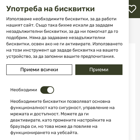
М
Употреба на бисквитки
с
с
Използваме необходимите бисквитки, за да работи
л
нашият сайт. Също така бихме искали да зададем
Начало
Екипировка
Фенери
незадължителни бисквитки, за да ни помогнат да го
Фенер Dulotec Ringo 2400 лумена до 500 метра
ене
подобрим. Няма да задаваме незадължителни
бисквитки, освен ако не ги активирате. Използването
Преминете
на този инструмент ще зададе бисквитка на вашето
към
устройство, за да запомни вашите предпочитания.
края
на
Приеми всички
Приеми
галерията
на
изображенията
Необходими
Необходимите бисквитки позволяват основна
функционалност като сигурност, управление на
мрежата и достъпност. Можете да ги
деактивирате, като промените настройките на
браузъра си, но това може да повлияе на
функционирането на уебсайта.