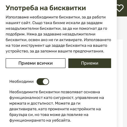
М
Употреба на бисквитки
с
с
Използваме необходимите бисквитки, за да работи
л
нашият сайт. Също така бихме искали да зададем
Начало
За самозащита
Електрошоци
незадължителни бисквитки, за да ни помогнат да го
Електрошок фенер Flash Stun black Mace
ене
подобрим. Няма да задаваме незадължителни
бисквитки, освен ако не ги активирате. Използването
Преминете
на този инструмент ще зададе бисквитка на вашето
към
устройство, за да запомни вашите предпочитания.
края
на
Приеми всички
Приеми
галерията
на
изображенията
Необходими
Необходимите бисквитки позволяват основна
функционалност като сигурност, управление на
мрежата и достъпност. Можете да ги
деактивирате, като промените настройките на
браузъра си, но това може да повлияе на
функционирането на уебсайта.