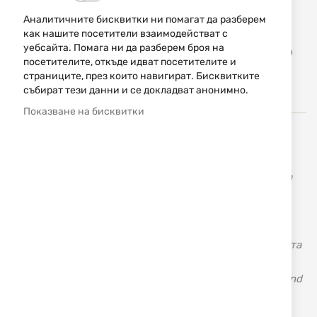
Уведомявай ме, когато цената пада
Аналитичните бисквитки ни помагат да разберем
как нашите посетители взаимодействат с
Доба
уебсайта. Помага ни да разберем броя на
КУПИ
в
посетителите, откъде идват посетителите и
люб
страниците, през които навигират. Бисквитките
събират тези данни и се докладват анонимно.
Показване на бисквитки
От 1965 г. Mace® е оригиналната надеждна марка за
лични защитни спрейове, като непрекъснато добавя
висококачествени продукти за сигурност към марката
през годините.
Личните продукти за защита на марката Mace® ви
подготвят да се защитите, когато има нужда. Когато
знаете, че сте подсигурени, можете да вървите по света
с по-голяма увереност. Това е важно
предимство. Спрейовете за самозащита на Mace® Brand
са различни от останалите!
За да бъде ясно, Mace е пипер газ.