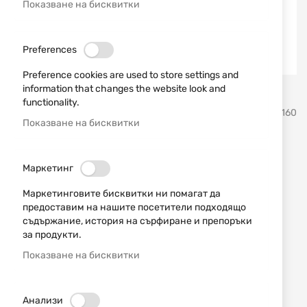
Показване на бисквитки
Preferences
Preference cookies are used to store settings and
information that changes the website look and
Преминете
functionality.
Mace
SKU
808160
към
Показване на бисквитки
началото
на
Електрошок фенер Flash
галерия
Маркетинг
със
Stun black Mace
снимки
Маркетинговите бисквитки ни помагат да
предоставим на нашите посетители подходящо
Добави мнение
рейтинг:
съдържание, история на сърфиране и препоръки
за продукти.
Фенер и електрошок в едно Flash Stun Mace
Показване на бисквитки
НАЛИЧЕН
40,39 € / 79,00 лв.
Анализи