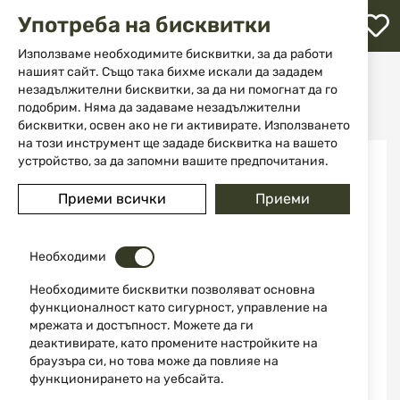
М
Употреба на бисквитки
с
с
Използваме необходимите бисквитки, за да работи
л
нашият сайт. Също така бихме искали да зададем
Начало
Оръжие
Airsoft оръжие
незадължителни бисквитки, за да ни помогнат да го
Airsoft аксесоари
ене
Еърсофт алуминиеви сачми 6mm BB 0.30g 500бр. Combat Zone
подобрим. Няма да задаваме незадължителни
бисквитки, освен ако не ги активирате. Използването
на този инструмент ще зададе бисквитка на вашето
Преминете
устройство, за да запомни вашите предпочитания.
към
края
Приеми всички
Приеми
на
галерията
на
изображенията
Необходими
Необходимите бисквитки позволяват основна
функционалност като сигурност, управление на
мрежата и достъпност. Можете да ги
деактивирате, като промените настройките на
браузъра си, но това може да повлияе на
функционирането на уебсайта.