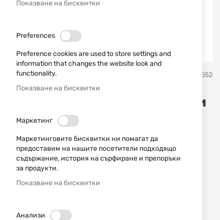
Показване на бисквитки
Preferences
Preference cookies are used to store settings and
information that changes the website look and
Преминете
functionality.
umarex
SKU
520552
към
началото
Показване на бисквитки
на
Еърсофт алуминиеви сачми
галерия
със
6mm BB 0.30g 500бр.
Маркетинг
снимки
Combat Zone
Маркетинговите бисквитки ни помагат да
предоставим на нашите посетители подходящо
съдържание, история на сърфиране и препоръки
Добави мнение
рейтинг:
за продукти.
Еърсофт Airsoft алуминиеви топчета 6mm BB
Показване на бисквитки
0.30g Combat Zone
ИЗЧЕРПАН
Анализи