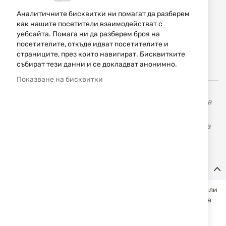
ИЗЧЕРПАН
Аналитичните бисквитки ни помагат да разберем
19,94 € / 39,00 лв.
как нашите посетители взаимодействат с
уебсайта. Помага ни да разберем броя на
посетителите, откъде идват посетителите и
Уведомявай ме, когато цената пада
страниците, през които навигират. Бисквитките
Уведомявай ме, когато този продукт е в наличност
събират тези данни и се докладват анонимно.
Показване на бисквитки
Cytac Tehnology Limited е основана през 2008 година в
град Шенжен. Фокусира се върху производството на
полицейски и тактически продукти. Предлагат широка
гама от продукти за цивилни и полицейски цели.
Детайли
Кобурът I-Mini-guard е по-подходящ за цивилни полицаи или
граждани, които нямат право да разкриват оръжията си на
обществени места. Щипката осигурява на потребителите
по-добро прикриване и близост. Кобурът IWB е удобно и