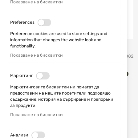
Показване на бисквитки
Preferences
Preference cookies are used to store settings and
information that changes the website look and
functionality.
Преминете
Показване на бисквитки
CYTAC
SKU
920082
към
началото
на
Полимерен кобур за скрито
галерия
Маркетинг
със
носене Cytac IWB Glock 19
Маркетинговите бисквитки ни помагат да
снимки
предоставим на нашите посетители подходящо
CY-IV3G19MBC
съдържание, история на сърфиране и препоръки
за продукти.
Добави мнение
рейтинг:
Показване на бисквитки
Полимерен кобур за скрито носене Cytac I-Mini
Guard Gen3 за Glock 19X и Glock 19 Gen 1, 2, 3, 4, 5
Анализи