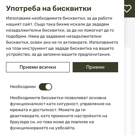
М
Употреба на бисквитки
с
с
Използваме необходимите бисквитки, за да работи
л
нашият сайт. Също така бихме искали да зададем
Начало
Аксесоари и части за оръжие
Кобури
незадължителни бисквитки, за да ни помогнат да го
За пистолети
ене
Полимерен кобур за скрито носене Cytac IWB Glock 19 CY-IV3G19MBC
подобрим. Няма да задаваме незадължителни
бисквитки, освен ако не ги активирате. Използването
на този инструмент ще зададе бисквитка на вашето
Преминете
устройство, за да запомни вашите предпочитания.
към
края
Приеми всички
Приеми
на
галерията
на
изображенията
Необходими
Необходимите бисквитки позволяват основна
функционалност като сигурност, управление на
мрежата и достъпност. Можете да ги
деактивирате, като промените настройките на
браузъра си, но това може да повлияе на
функционирането на уебсайта.