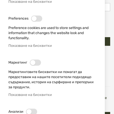
Показване на бисквитки
Preferences
Show Password
Preference cookies are used to store settings and
Запомни ме
Какво е това?
information that changes the website look and
functionality.
Вход
Показване на бисквитки
Забравили сте паролата си?
Маркетинг
Маркетинговите бисквитки ни помагат да
предоставим на нашите посетители подходящо
Нови клиенти
съдържание, история на сърфиране и препоръки
за продукти.
Регистрацията Ви дава няколко предимства: по-бърза
Показване на бисквитки
поръчка, запазване на повече от един адрес, проследяване
на поръчки и др.
Анализи