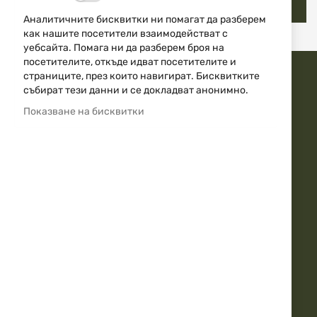
Регистрация
Аналитичните бисквитки ни помагат да разберем
как нашите посетители взаимодействат с
уебсайта. Помага ни да разберем броя на
посетителите, откъде идват посетителите и
страниците, през които навигират. Бисквитките
ДОВЕРЕТЕ СЕ НА АЙЕСДИ БГ
събират тези данни и се докладват анонимно.
Показване на бисквитки
Бърза доставка
Над 20г. Опит
10000+