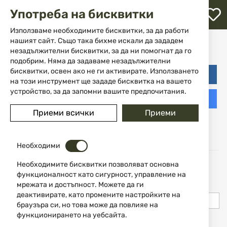
М
Употреба на бисквитки
с
с
Използваме необходимите бисквитки, за да работи
Вход
л
нашият сайт. Също така бихме искали да зададем
незадължителни бисквитки, за да ни помогнат да го
ене
подобрим. Няма да задаваме незадължителни
бисквитки, освен ако не ги активирате. Използването
Login with Facebook
на този инструмент ще зададе бисквитка на вашето
устройство, за да запомни вашите предпочитания.
Login with Google
Приеми всички
Приеми
Регистрирани потребители
Необходими
Ако имате профил, използвайте имейла си за да влезете.
Необходимите бисквитки позволяват основна
функционалност като сигурност, управление на
Имейл
мрежата и достъпност. Можете да ги
деактивирате, като промените настройките на
браузъра си, но това може да повлияе на
функционирането на уебсайта.
Парола