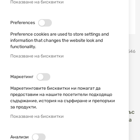
Показване на бисквитки
Preferences
Preference cookies are used to store settings and
information that changes the website look and
Преминете
functionality.
Dulotec
SKU
450546
към
Показване на бисквитки
началото
на
Челник Dulotec SPARK 700
галерия
Маркетинг
със
снимки
Добави мнение
рейтинг:
Маркетинговите бисквитки ни помагат да
предоставим на нашите посетители подходящо
Челник SPARK 700 на марката Dulotec е мощен
съдържание, история на сърфиране и препоръки
LED челник, предназначен за туризъм, къмпинг,
за продукти.
лов, риболов и всякакви дейности на открито. Със
Показване на бисквитки
забележителна светлинна мощ и дълъг живот на
батерията, той комбинира удобство и
ефективност.
Анализи