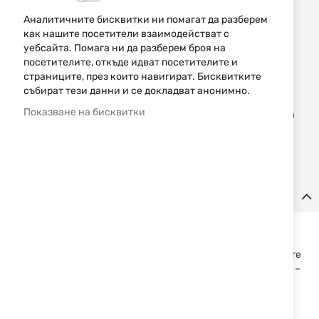
Аналитичните бисквитки ни помагат да разберем
НАЛИЧЕН
как нашите посетители взаимодействат с
19,99 € / 39,10 лв.
уебсайта. Помага ни да разберем броя на
посетителите, откъде идват посетителите и
Уведомявай ме, когато цената пада
страниците, през които навигират. Бисквитките
събират тези данни и се докладват анонимно.
Доба
Показване на бисквитки
КУПИ
в
люб
Детайли
Dulotec Spark 700
е надежден челник, създаден за
пътувания, къмпингуване, лов, риболов и всякакви
активности сред природата. Благодарение на компактните
размери и ниското тегло, той е удобен за носене от всеки –
както от възрастни, така и от деца. Здравият гумиран
корпус предпазва лампата при по-тежки условия на
употреба, а степента на водоустойчивост гарантира