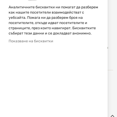
7,62 € / 14,90 лв.
12,78 € / 25,00 лв.
Аналитичните бисквитки ни помагат да разберем
как нашите посетители взаимодействат с
Уведомявай ме, когато цената пада
уебсайта. Помага ни да разберем броя на
посетителите, откъде идват посетителите и
Промоцията важи до 08.08.2026 или до изчерпване на
страниците, през които навигират. Бисквитките
количествата.
събират тези данни и се докладват анонимно.
Показване на бисквитки
Доба
КУПИ
в
люб
Real Avid (Реал Авид)
е американска компания,
произвеждаща висококачествени и иновативни
инструменти за оръжия, почистващи средства,
комплекти, уникални борснейкове и други.
Детайли