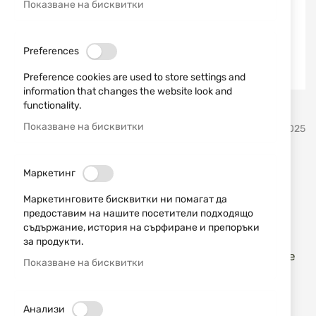
Показване на бисквитки
Preferences
Preference cookies are used to store settings and
information that changes the website look and
functionality.
Преминете
Показване на бисквитки
Real Avid
SKU
930025
към
началото
на
Борснейк Bore Boss cal.
галерия
Маркетинг
със
270/280/7mm Real Avid
Маркетинговите бисквитки ни помагат да
снимки
предоставим на нашите посетители подходящо
съдържание, история на сърфиране и препоръки
Добави мнение
рейтинг:
за продукти.
Борснейк шомпол за калибър 270/280/7mm Bore
Показване на бисквитки
Boss Real Avid
НАЛИЧЕН
Анализи