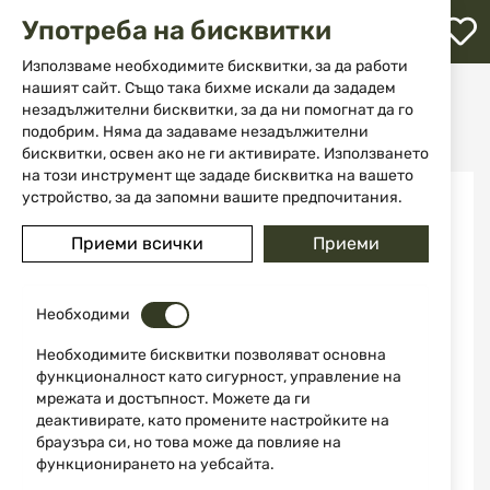
М
Употреба на бисквитки
с
с
Използваме необходимите бисквитки, за да работи
л
нашият сайт. Също така бихме искали да зададем
Начало
Аксесоари и части за оръжие
незадължителни бисквитки, за да ни помогнат да го
Поддръжка на оръжие
Шомполи
ене
Борснейк Bore Boss cal. 270/280/7mm Real Avid
подобрим. Няма да задаваме незадължителни
бисквитки, освен ако не ги активирате. Използването
на този инструмент ще зададе бисквитка на вашето
Преминете
устройство, за да запомни вашите предпочитания.
-40%
към
края
Приеми всички
Приеми
на
галерията
на
изображенията
Необходими
Необходимите бисквитки позволяват основна
функционалност като сигурност, управление на
мрежата и достъпност. Можете да ги
деактивирате, като промените настройките на
браузъра си, но това може да повлияе на
функционирането на уебсайта.