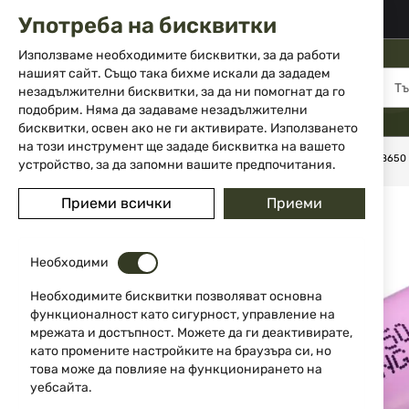
02 983 5014
office@isd-bg.com
Употреба на бисквитки
Прескачане
към
Използваме необходимите бисквитки, за да работи
съдържанието
нашият сайт. Също така бихме искали да зададем
МЕНЮ
незадължителни бисквитки, за да ни помогнат да го
подобрим. Няма да задаваме незадължителни
бисквитки, освен ако не ги активирате. Използването
на този инструмент ще зададе бисквитка на вашето
Начало
Екипировка
Фенери
Батерия Samsung INR18650
устройство, за да запомни вашите предпочитания.
Преминете
Приеми всички
Приеми
към
края
на
Необходими
галерията
на
Необходимите бисквитки позволяват основна
изображенията
функционалност като сигурност, управление на
мрежата и достъпност. Можете да ги деактивирате,
като промените настройките на браузъра си, но
това може да повлияе на функционирането на
уебсайта.