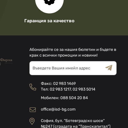
Гаранция за качество
Абонирайте се за нашия бюлетин и бъдете в
крак с всички промоции и новини!
Абонирай
се
за
Общи условия
Декларацията за
нашия
поверителност
Факс:
02 983 1469
е-
Тел:
02 983 1217
,
02 983 5014
бюлетин:
Мобилен:
088 504 20 84
office@isd-bg.com
София, бул. "Ботевградско шосе"
№247 (сградата на "Транскапитал")