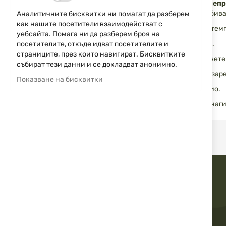
снимки
Батерията може да се запали и експлоадира при неп
1. Не променяйте, модифицирайте, разглабяйте, пробива
Аналитичните бисквитки ни помагат да разберем
как нашите посетители взаимодействат с
2. Не излагайте батериите на вода, огън или високи тем
уебсайта. Помага ни да разберем броя на
3. Не използвайте батериите в дефектни устройства.
посетителите, откъде идват посетителите и
страниците, през които навигират. Бисквитките
4. Не разглобявайте, не изхвърляйте в огън и не правет
събират тези данни и се докладват анонимно.
5. Не слагайте обратно в зарядно устройство, не през
Показване на бисквитки
6. Не използвайте батериите ако са с нарушено фолио.
7. Не съхранявайте батериите в джоб или чанта - винаг