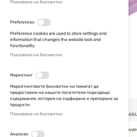
Показване на бисквитки
Preferences
Preference cookies are used to store settings and
information that changes the website look and
functionality.
Показване на бисквитки
Маркетинг
Маркетинговите бисквитки ни помагат да
предоставим на нашите посетители подходящо
съдържание, история на сърфиране и препоръки за
Преминете
продукти.
към
Детайли
Допълнителна информа
Показване на бисквитки
началото
на
галерия
Акумулаторна батерия Samsung 18650 30Q 15A 3000 mАh.
със
Анализи