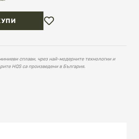
Добави
КУПИ
в
любими
миниеви сплави, чрез най-модерните технологии и
рите HQS са произведени в България.