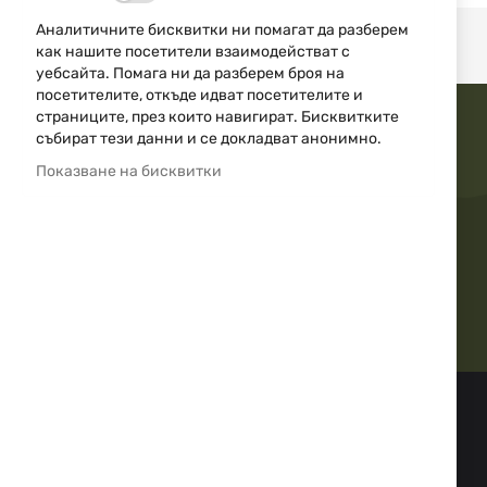
снимки
Аналитичните бисквитки ни помагат да разберем
как нашите посетители взаимодействат с
уебсайта. Помага ни да разберем броя на
посетителите, откъде идват посетителите и
страниците, през които навигират. Бисквитките
събират тези данни и се докладват анонимно.
Показване на бисквитки
Бърза доставка