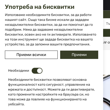
02 983 5014
office@isd-bg.com
Употреба на бисквитки
Прескачане
към
Използваме необходимите бисквитки, за да работи
съдържанието
нашият сайт. Също така бихме искали да зададем
МЕНЮ
незадължителни бисквитки, за да ни помогнат да го
подобрим. Няма да задаваме незадължителни
бисквитки, освен ако не ги активирате. Използването
на този инструмент ще зададе бисквитка на вашето
Начало
Оръжие
Супресори
Адапторна втулка HQS 5/8"-2
устройство, за да запомни вашите предпочитания.
Преминете
Приеми всички
Приеми
към
края
на
Необходими
галерията
на
Необходимите бисквитки позволяват основна
изображенията
функционалност като сигурност, управление на
мрежата и достъпност. Можете да ги деактивирате,
като промените настройките на браузъра си, но
това може да повлияе на функционирането на
уебсайта.