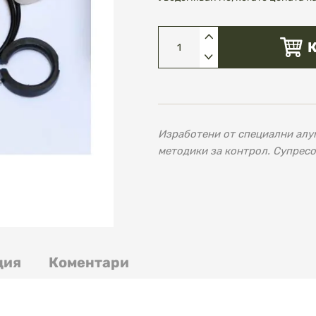
Изработени от специални алу
методики за контрол. Супресо
ция
Коментари