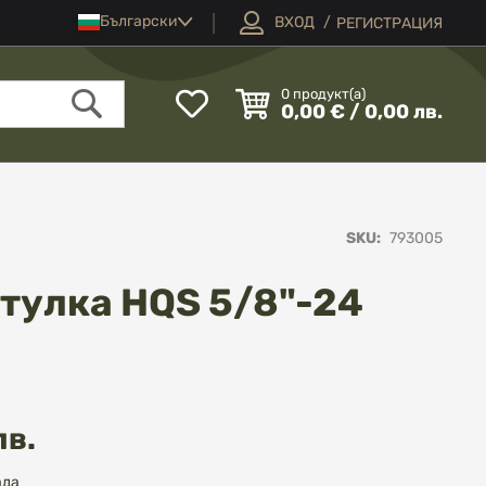
Език
Български
ВХОД
РЕГИСТРАЦИЯ
Моят
0
продукт(а)
0,00 € / 0,00 лв.
списък
Търсене
с
любими
SKU
793005
тулка HQS 5/8"-24
лв.
ада