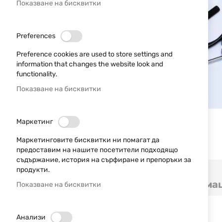
Показване на бисквитки
Preferences
Preference cookies are used to store settings and
information that changes the website look and
functionality.
Показване на бисквитки
Маркетинг
Маркетинговите бисквитки ни помагат да
предоставим на нашите посетители подходящо
съдържание, история на сърфиране и препоръки за
Преминете
продукти.
към
Детайли
Допълнителна информа
Показване на бисквитки
началото
на
галерия
Адапторна втулка 5/8"-24 за супресор HQS
със
Анализи