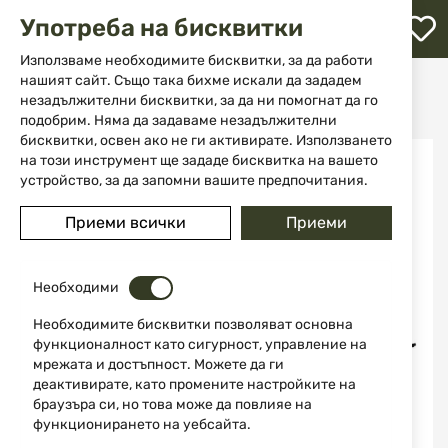
М
Употреба на бисквитки
с
с
Използваме необходимите бисквитки, за да работи
л
нашият сайт. Също така бихме искали да зададем
Начало
Екипировка
Очила и Антифони
незадължителни бисквитки, за да ни помогнат да го
Калъф за тактически очила Blackhawk 8125
ене
подобрим. Няма да задаваме незадължителни
бисквитки, освен ако не ги активирате. Използването
Преминете
на този инструмент ще зададе бисквитка на вашето
-21%
към
устройство, за да запомни вашите предпочитания.
края
на
Приеми всички
Приеми
галерията
на
изображенията
Необходими
Необходимите бисквитки позволяват основна
функционалност като сигурност, управление на
мрежата и достъпност. Можете да ги
деактивирате, като промените настройките на
браузъра си, но това може да повлияе на
функционирането на уебсайта.