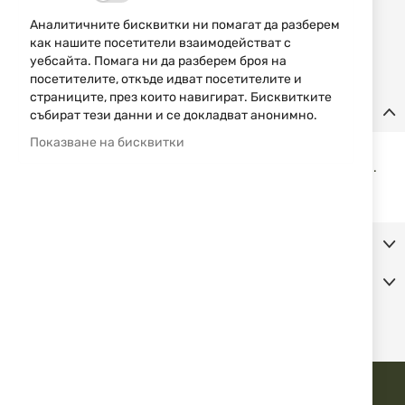
Уведомявай ме, когато цената пада
Аналитичните бисквитки ни помагат да разберем
как нашите посетители взаимодействат с
Уведомявай ме, когато този продукт е в наличност
уебсайта. Помага ни да разберем броя на
посетителите, откъде идват посетителите и
страниците, през които навигират. Бисквитките
Детайли
събират тези данни и се докладват анонимно.
Показване на бисквитки
Здрав калъф за
тактически очила
Blackhawk в зелено -
черен цвят с регулируеми ластични шнурове със стопери.
Затваря се с велкро лепенки.
Допълнителна информация
Коментари