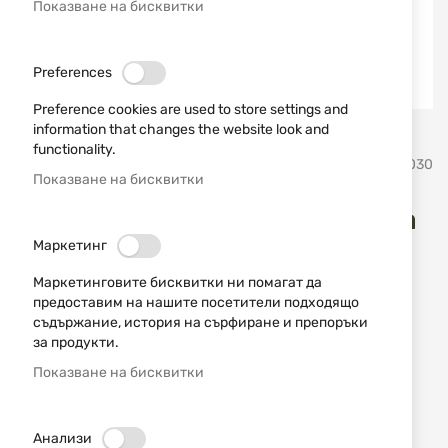
Показване на бисквитки
Preferences
Preference cookies are used to store settings and
information that changes the website look and
Преминете
functionality.
BlackHawk
SKU
80030
към
Показване на бисквитки
началото
на
Калъф за тактически очила
галерия
Маркетинг
със
Blackhawk 8125
снимки
Маркетинговите бисквитки ни помагат да
предоставим на нашите посетители подходящо
Добави мнение
рейтинг:
съдържание, история на сърфиране и препоръки
за продукти.
Здрав калъф за
тактически очила
Blackhawk
Показване на бисквитки
ИЗЧЕРПАН
16,87 € / 32,99 лв.
21,47 € / 41,99 лв.
Анализи