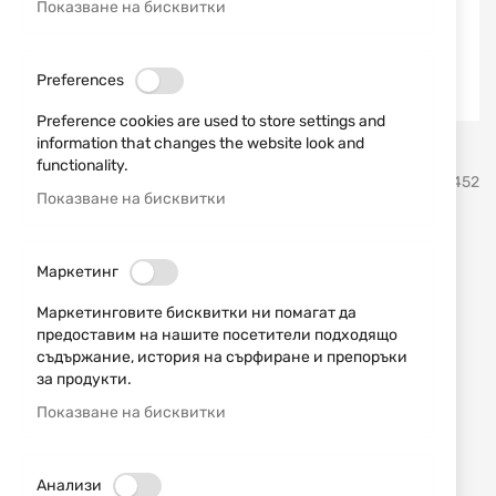
Показване на бисквитки
Preferences
Preference cookies are used to store settings and
information that changes the website look and
Преминете
functionality.
BlackHawk
SKU
80452
към
Показване на бисквитки
началото
на
Щипки за кобур Stache IWB
галерия
Маркетинг
със
Claw Kit 416A00BK
снимки
Маркетинговите бисквитки ни помагат да
предоставим на нашите посетители подходящо
Добави мнение
рейтинг:
съдържание, история на сърфиране и препоръки
за продукти.
Щипки за кобур Stache IWB Claw Kit 416A00BK
Показване на бисквитки
НАЛИЧЕН
34,90 € / 68,26 лв.
Анализи