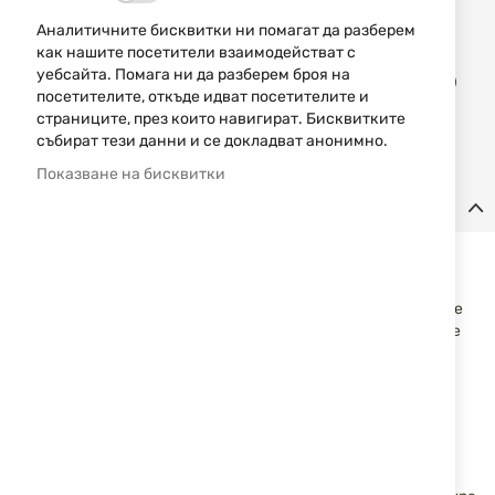
Уведомявай ме, когато цената пада
Аналитичните бисквитки ни помагат да разберем
как нашите посетители взаимодействат с
Доба
уебсайта. Помага ни да разберем броя на
КУПИ
в
посетителите, откъде идват посетителите и
люб
страниците, през които навигират. Бисквитките
събират тези данни и се докладват анонимно.
Показване на бисквитки
Детайли
Щипки за кобур Stache IWB Claw Kit 416A00BK
Използвайки система с регулируеми подложки, кобура
може да се приспособи за да бъде прикрит според личните
предпочитания. Комплекта е регулируем по височина и се
предлага както с дясна ръка, така и за лява ръка в
комплекта, за да се осигури максимална гъвкавост.
Комплекта включва:
- Дясна и лява щипка
- Сменяема подложка със среден и голям размер
- 2 монтажни винта (закрепват подложката към щипката)