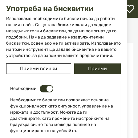
М
Употреба на бисквитки
с
с
Използваме необходимите бисквитки, за да работи
л
нашият сайт. Също така бихме искали да зададем
Начало
Аксесоари и части за оръжие
Монтажи
незадължителни бисквитки, за да ни помогнат да го
Щипки за кобур Stache IWB Claw Kit 416A00BK
ене
подобрим. Няма да задаваме незадължителни
бисквитки, освен ако не ги активирате. Използването
Преминете
на този инструмент ще зададе бисквитка на вашето
към
устройство, за да запомни вашите предпочитания.
края
на
Приеми всички
Приеми
галерията
на
изображенията
Необходими
Необходимите бисквитки позволяват основна
функционалност като сигурност, управление на
мрежата и достъпност. Можете да ги
деактивирате, като промените настройките на
браузъра си, но това може да повлияе на
функционирането на уебсайта.