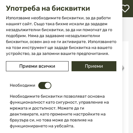
М
Употреба на бисквитки
с
с
Използваме необходимите бисквитки, за да работи
л
нашият сайт. Също така бихме искали да зададем
Начало
Ножове
Мечове и саби
незадължителни бисквитки, за да ни помогнат да го
Mалък меч катана Yokimura Tanto TOKISU 32763
ене
подобрим. Няма да задаваме незадължителни
бисквитки, освен ако не ги активирате. Използването
Преминете
на този инструмент ще зададе бисквитка на вашето
към
устройство, за да запомни вашите предпочитания.
края
на
Приеми всички
Приеми
галерията
на
изображенията
Необходими
Необходимите бисквитки позволяват основна
функционалност като сигурност, управление на
мрежата и достъпност. Можете да ги
деактивирате, като промените настройките на
браузъра си, но това може да повлияе на
функционирането на уебсайта.