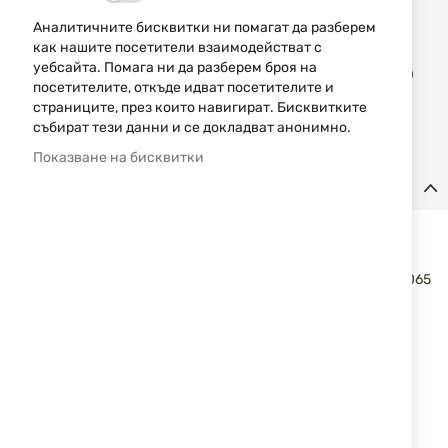
Уведомявай ме, когато цената пада
Аналитичните бисквитки ни помагат да разберем
как нашите посетители взаимодействат с
Доба
уебсайта. Помага ни да разберем броя на
КУПИ
в
посетителите, откъде идват посетителите и
люб
страниците, през които навигират. Бисквитките
събират тези данни и се докладват анонимно.
Показване на бисквитки
Детайли
Mалък меч катана Yokimura Tanto TOKISU 32763
Впечатляващ меч с традиционен дизайн и модерна
изработка. Острието от висококачествена стомана AISI 1065
с дължина 32 см и дебелина 7.3 мм осигурява здравина и
отлична сеч. Ръкохватката от антиприплъзваща гума
гарантира стабилен захват, а общата дължина от 50 см и
тегло от 830 грама правят тази катана идеална за
колекционери и фенове на бойните изкуства.
Характеристики:
Размер на острието: 32.00 cm