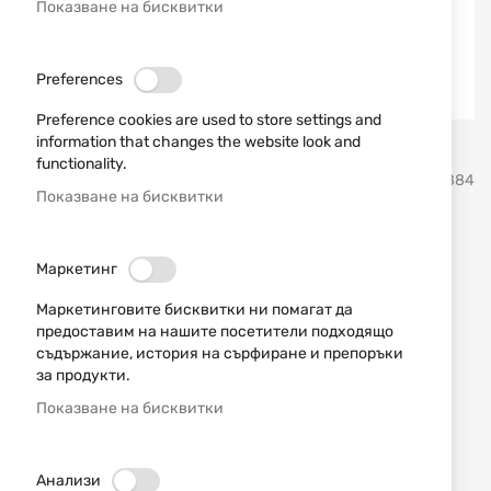
Показване на бисквитки
Preferences
Preference cookies are used to store settings and
information that changes the website look and
Преминете
functionality.
Martinez Albainox
SKU
21884
към
Показване на бисквитки
началото
на
Mалък меч катана Yokimura
галерия
Маркетинг
със
Tanto TOKISU 32763
снимки
Маркетинговите бисквитки ни помагат да
предоставим на нашите посетители подходящо
Добави мнение
рейтинг:
съдържание, история на сърфиране и препоръки
за продукти.
Mалък меч катана Yokimura Tanto TOKISU 32763
Показване на бисквитки
НАЛИЧЕН
234,68 € / 458,99 лв.
Анализи