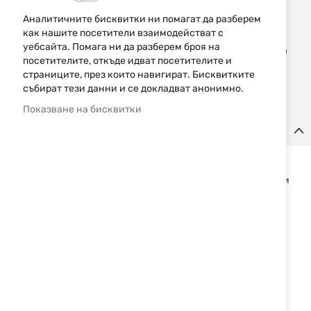
Уведомявай ме, когато цената пада
Аналитичните бисквитки ни помагат да разберем
как нашите посетители взаимодействат с
Доба
уебсайта. Помага ни да разберем броя на
КУПИ
в
посетителите, откъде идват посетителите и
люб
страниците, през които навигират. Бисквитките
събират тези данни и се докладват анонимно.
Показване на бисквитки
Детайли
Гравиран риболовен нож ALBAINOX 25153GR4209
Компактен нож за риболов с удобна ръкохватка от дърво и
стабилно острие от неръждаема стомана 3Cr13Mov.
Подходящ за ежедневна употреба на открито.
Характеристики:
Общa дължина: 20.0 см
Дължина на острието: 8.5 см
Дебелина на острието: 3.0 мм
Материал на остриетото: 3Cr13Mov, сатенено покритие
Тип острие: стандартно с единичен режещ ръб