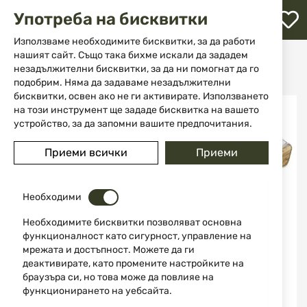
М
Употреба на бисквитки
с
с
Използваме необходимите бисквитки, за да работи
л
нашият сайт. Също така бихме искали да зададем
Начало
Ножове
Сгъваеми ножове
незадължителни бисквитки, за да ни помогнат да го
Гравиран риболовен нож ALBAINOX 25153GR4209
ене
подобрим. Няма да задаваме незадължителни
бисквитки, освен ако не ги активирате. Използването
Преминете
на този инструмент ще зададе бисквитка на вашето
към
устройство, за да запомни вашите предпочитания.
края
на
Приеми всички
Приеми
галерията
на
изображенията
Необходими
Необходимите бисквитки позволяват основна
функционалност като сигурност, управление на
мрежата и достъпност. Можете да ги
деактивирате, като промените настройките на
браузъра си, но това може да повлияе на
функционирането на уебсайта.