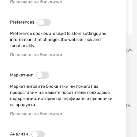
Показване на бисквитки
Preferences
Preference cookies are used to store settings and
information that changes the website look and
Преминете
functionality.
Martinez Albainox
SKU
21899
към
Показване на бисквитки
началото
на
Гравиран риболовен нож
галерия
Маркетинг
със
ALBAINOX 25153GR4209
снимки
Маркетинговите бисквитки ни помагат да
предоставим на нашите посетители подходящо
Добави мнение
рейтинг:
съдържание, история на сърфиране и препоръки
за продукти.
Гравиран риболовен нож ALBAINOX 25153GR4209
Показване на бисквитки
НАЛИЧЕН
19,00 € / 37,16 лв.
Анализи