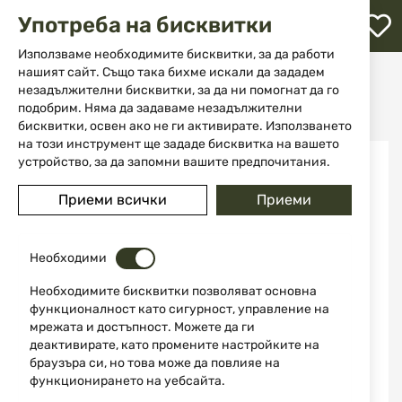
М
Употреба на бисквитки
с
с
Използваме необходимите бисквитки, за да работи
л
нашият сайт. Също така бихме искали да зададем
Начало
Боеприпаси
незадължителни бисквитки, за да ни помогнат да го
Боеприпаси за дълго нарезно оръжие
ене
Патрони Turan .223 Rem FMJ 55 gr
подобрим. Няма да задаваме незадължителни
бисквитки, освен ако не ги активирате. Използването
на този инструмент ще зададе бисквитка на вашето
Преминете
устройство, за да запомни вашите предпочитания.
НОВО
към
края
Приеми всички
Приеми
на
галерията
на
изображенията
Необходими
Необходимите бисквитки позволяват основна
функционалност като сигурност, управление на
мрежата и достъпност. Можете да ги
деактивирате, като промените настройките на
браузъра си, но това може да повлияе на
функционирането на уебсайта.