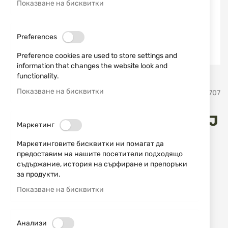
Показване на бисквитки
Preferences
Preference cookies are used to store settings and
information that changes the website look and
functionality.
Преминете
Показване на бисквитки
TURAN AMMUNITION
SKU
430707
към
началото
на
Патрони Turan .223 Rem FMJ
галерия
Маркетинг
със
55 gr
Маркетинговите бисквитки ни помагат да
снимки
предоставим на нашите посетители подходящо
съдържание, история на сърфиране и препоръки
Добави мнение
рейтинг:
за продукти.
Патрони Turan .223 Rem FMJ 55 gr
Показване на бисквитки
НАЛИЧЕН
0,59 € / 1,15 лв.
Анализи