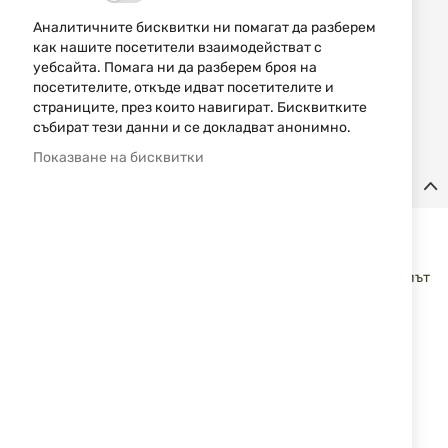
Уведомявай ме, когато цената пада
Аналитичните бисквитки ни помагат да разберем
как нашите посетители взаимодействат с
Добави
уебсайта. Помага ни да разберем броя на
НАПРАВИ
в
посетителите, откъде идват посетителите и
ЗАПИТВАНЕ
любими
страниците, през които навигират. Бисквитките
събират тези данни и се докладват анонимно.
Показване на бисквитки
Детайли
Патрони Turan .223 Rem FMJ 55 gr
Боеприпаси в калибър .223 Rem с FMJ куршум 55 gr,
предназначени за спортна стрелба и тренировки. Куршумът
е с оловна сърцевина, а гилзата е изработена от месинг с
Boxer капсул и двубазен барут.
Характеристики:
Калибър: .223 Rem
Кутия: 30 броя
Тип куршум: FMJ (Full Metal Jacket)
Тегло на куршума: 55 gr
Сърцевина: олово