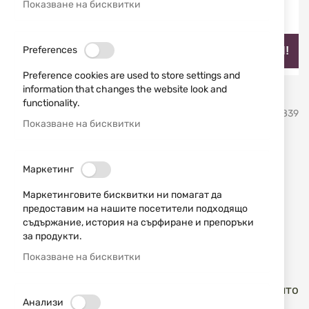
Показване на бисквитки
Preferences
НАЙ-ПРОДАВАН!
Preference cookies are used to store settings and
information that changes the website look and
Преминете
functionality.
Buck Knives, USA
SKU
21839
към
Показване на бисквитки
началото
на
Ловен нож Buck Knives 117
галерия
Маркетинг
със
Brahma 14190 0117CCS1-B
снимки
Маркетинговите бисквитки ни помагат да
предоставим на нашите посетители подходящо
Добави мнение
рейтинг:
съдържание, история на сърфиране и препоръки
за продукти.
Buck 0117CCS1-B
е част от колекцията
117
Brahma
и е класически модел на компанията
Показване на бисквитки
Buck Knives
, специално създаден за активни
любители на открито, ловци и потребители, които
Анализи
търсят надеждно и многопрофилно средство за