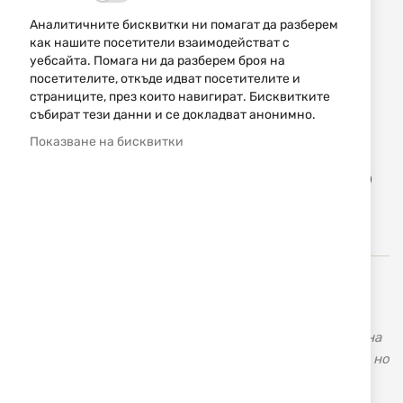
оцеляване и ежедневно носене.
Аналитичните бисквитки ни помагат да разберем
как нашите посетители взаимодействат с
НАЛИЧЕН
уебсайта. Помага ни да разберем броя на
посетителите, откъде идват посетителите и
129,90 € / 254,06 лв.
страниците, през които навигират. Бисквитките
събират тези данни и се докладват анонимно.
Уведомявай ме, когато цената пада
Показване на бисквитки
Доба
КУПИ
в
люб
Buck Knives, USA (Бък) – ловни ножове, тактически
ножове, лимитирана серия ножове. Американската
фирма за производство на ножове „Buck Knives” е една
от най-старите и популярни фирми не само в Щатите, но
и в света. Тя се слави с изключително високото
качество на своята продукция, както и с доживотната