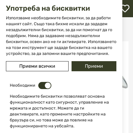
М
Употреба на бисквитки
с
с
Използваме необходимите бисквитки, за да работи
л
нашият сайт. Също така бихме искали да зададем
Начало
Ножове
Ножове с фиксирано острие
незадължителни бисквитки, за да ни помогнат да го
Ловен нож Buck Knives 117 Brahma 14190 0117CCS1-B
ене
подобрим. Няма да задаваме незадължителни
бисквитки, освен ако не ги активирате. Използването
Преминете
на този инструмент ще зададе бисквитка на вашето
към
устройство, за да запомни вашите предпочитания.
края
на
Приеми всички
Приеми
галерията
на
изображенията
Необходими
Необходимите бисквитки позволяват основна
функционалност като сигурност, управление на
мрежата и достъпност. Можете да ги
деактивирате, като промените настройките на
браузъра си, но това може да повлияе на
функционирането на уебсайта.