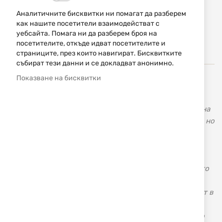
59,90 € / 117,15 лв.
Аналитичните бисквитки ни помагат да разберем
как нашите посетители взаимодействат с
Уведомявай ме, когато цената пада
уебсайта. Помага ни да разберем броя на
посетителите, откъде идват посетителите и
Уведомявай ме, когато този продукт е в наличност
страниците, през които навигират. Бисквитките
събират тези данни и се докладват анонимно.
Показване на бисквитки
Buck Knives, USA (Бък) – ловни ножове, тактически
ножове, лимитирана серия ножове. Американската
фирма за производство на ножове „Buck Knives” е една
от най-старите и популярни фирми не само в Щатите, но
и в света. Тя се слави с изключително високото
качество на своята продукция, както и с доживотната
гаранция, която дава за предлаганите от нея ножове.
Основите и са поставени през далечната 1902 г., когато
младият канзаски ковач Хойт Бък започва ръчна
изработка на ножове, осланяйки се на богатия си опит в
работата със стомана и нейното закаляване.
Произвежданите от него ножове стават популярни по