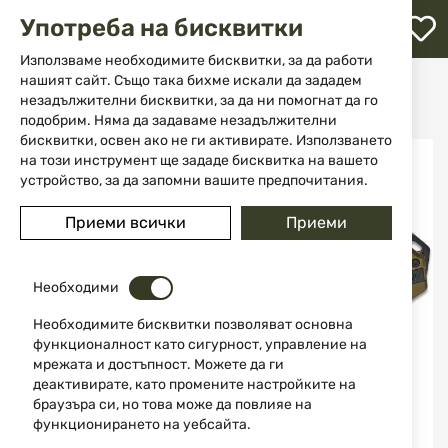
М
Употреба на бисквитки
с
с
Използваме необходимите бисквитки, за да работи
л
нашият сайт. Също така бихме искали да зададем
Начало
Ножове
Сгъваеми ножове
незадължителни бисквитки, за да ни помогнат да го
Сгъваем нож Buck Knives Ruckus 14156 0713GRS-B
ене
подобрим. Няма да задаваме незадължителни
бисквитки, освен ако не ги активирате. Използването
Преминете
на този инструмент ще зададе бисквитка на вашето
към
устройство, за да запомни вашите предпочитания.
края
на
Приеми всички
Приеми
галерията
на
изображенията
Необходими
Необходимите бисквитки позволяват основна
функционалност като сигурност, управление на
мрежата и достъпност. Можете да ги
деактивирате, като промените настройките на
браузъра си, но това може да повлияе на
функционирането на уебсайта.