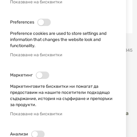
Показване на бисквитки
Preferences
Preference cookies are used to store settings and
information that changes the website look and
Преминете
functionality.
Buck Knives, USA
SKU
21845
към
Показване на бисквитки
началото
на
Сгъваем нож Buck Knives
галерия
Маркетинг
със
Ruckus 14156 0713GRS-B
снимки
Маркетинговите бисквитки ни помагат да
предоставим на нашите посетители подходящо
Добави мнение
рейтинг:
съдържание, история на сърфиране и препоръки
за продукти.
Buck 0713GRS-B Ruckus
е здрав и
многофункционален сгъваем нож, проектиран за
Показване на бисквитки
надеждна работа в различни ситуации.
ИЗЧЕРПАН
Анализи