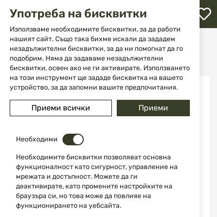
М
Употреба на бисквитки
с
с
Използваме необходимите бисквитки, за да работи
л
нашият сайт. Също така бихме искали да зададем
Начало
Аксесоари и части за оръжие
Кобури
незадължителни бисквитки, за да ни помогнат да го
За пистолети
ене
Кобур Bianchi ASSENT BLK RH SZ 13B GLOCK 19 126-26160
подобрим. Няма да задаваме незадължителни
бисквитки, освен ако не ги активирате. Използването
на този инструмент ще зададе бисквитка на вашето
Преминете
устройство, за да запомни вашите предпочитания.
към
края
Приеми всички
Приеми
на
галерията
на
изображенията
Необходими
Необходимите бисквитки позволяват основна
функционалност като сигурност, управление на
мрежата и достъпност. Можете да ги
деактивирате, като промените настройките на
браузъра си, но това може да повлияе на
функционирането на уебсайта.