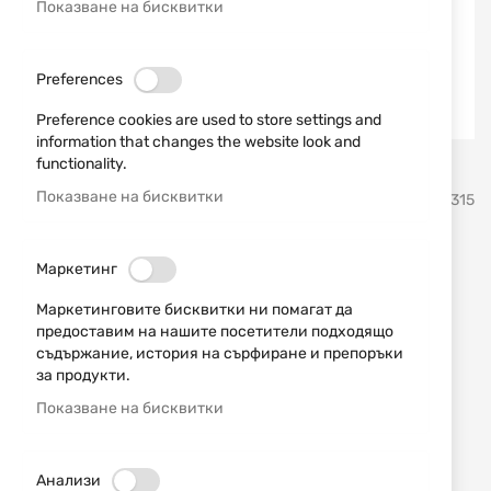
Показване на бисквитки
Preferences
Preference cookies are used to store settings and
information that changes the website look and
functionality.
Преминете
Показване на бисквитки
BIANCHI
SKU
670315
към
началото
на
Кобур Bianchi ASSENT BLK
галерия
Маркетинг
със
RH SZ 13B GLOCK 19 126-
Маркетинговите бисквитки ни помагат да
снимки
предоставим на нашите посетители подходящо
26160
съдържание, история на сърфиране и препоръки
за продукти.
Добави мнение
рейтинг:
Показване на бисквитки
Кожен кобур за колан Bianchi Assent с отворен
дизайн за Glock 19 Gen5
Анализи