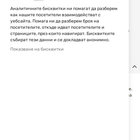
Аналитичните бисквитки ни помагат да разберем
Уведомявай ме, когато цената пада
как нашите посетители взаимодействат с
уебсайта. Помага ни да разберем броя на
Доба
посетителите, откъде идват посетителите и
КУПИ
в
страниците, през които навигират. Бисквитките
люб
събират тези данни и се докладват анонимно.
Показване на бисквитки
Детайли
Шапка с велкро панели Operations Cap 10263A MFH
Тактическа шапка с велкро панели за поставяне на пачове.
Изработена от памук с вентилационни отвори и еластична
вътрешна лента за по-комфортно носене.
Характеристики:
Размер: универсален
Материал: 100% памук
Велкро панели: 5 бр.
Вентилационни отвори: 6 бр.