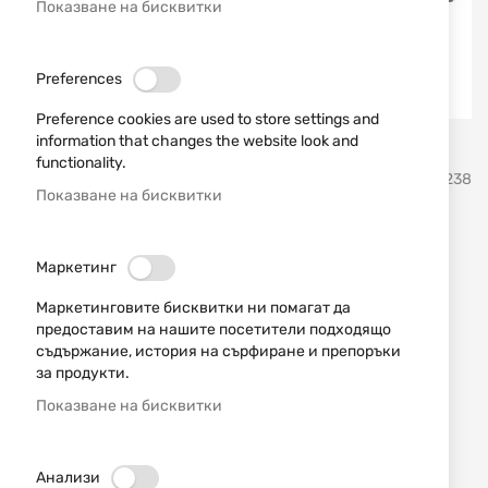
Показване на бисквитки
Preferences
Preference cookies are used to store settings and
information that changes the website look and
Преминете
functionality.
MFH
SKU
581238
към
Показване на бисквитки
началото
на
Шапка с велкро панели
галерия
Маркетинг
със
Operations Cap 10263A MFH
снимки
Маркетинговите бисквитки ни помагат да
предоставим на нашите посетители подходящо
Добави мнение
рейтинг:
съдържание, история на сърфиране и препоръки
за продукти.
Шапка с велкро панели Operations Cap 10263A
MFH
Показване на бисквитки
НАЛИЧЕН
Анализи
6,90 € / 13,50 лв.