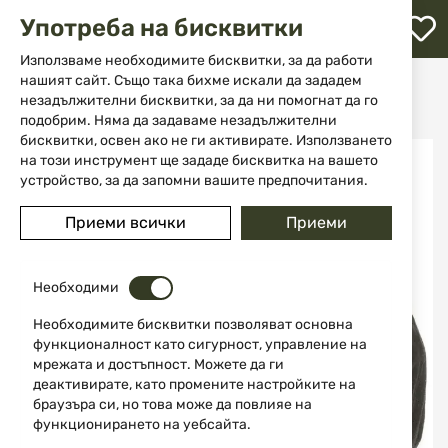
М
Употреба на бисквитки
с
с
Използваме необходимите бисквитки, за да работи
л
нашият сайт. Също така бихме искали да зададем
Начало
Облекла и обувки
Шапки и маски
незадължителни бисквитки, за да ни помогнат да го
Шапка с велкро панели Operations Cap 10263A MFH
ене
подобрим. Няма да задаваме незадължителни
бисквитки, освен ако не ги активирате. Използването
Преминете
на този инструмент ще зададе бисквитка на вашето
НОВО
към
устройство, за да запомни вашите предпочитания.
края
на
Приеми всички
Приеми
галерията
на
изображенията
Необходими
Необходимите бисквитки позволяват основна
функционалност като сигурност, управление на
мрежата и достъпност. Можете да ги
деактивирате, като промените настройките на
браузъра си, но това може да повлияе на
функционирането на уебсайта.