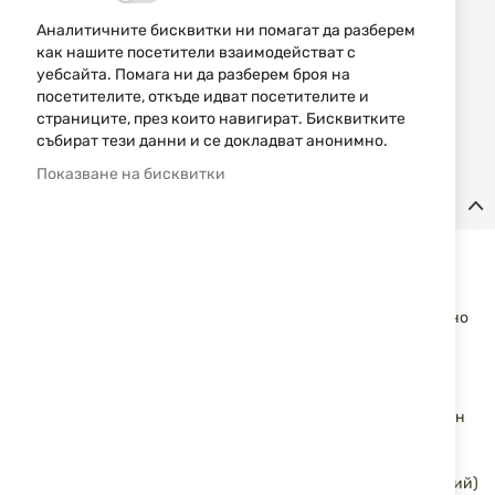
Уведомявай ме, когато този продукт е в наличност
Аналитичните бисквитки ни помагат да разберем
как нашите посетители взаимодействат с
Добави
уебсайта. Помага ни да разберем броя на
НАПРАВИ
в
посетителите, откъде идват посетителите и
ЗАПИТВАНЕ
любими
страниците, през които навигират. Бисквитките
събират тези данни и се докладват анонимно.
Показване на бисквитки
Детайли
Патроните Sellier & Bellot 10mm Auto TFMJ Nontox 11.7g (180
гр) са висококачествени боеприпаси за пистолети,
предназначени за използване в закрити стрелбища и
тренировъчни условия, осигуряващи по-чисто и безопасно
стрелба.
Характеристики:
Калибър: 10mm Auto
Тип куршум: TFMJ (Total Full Metal Jacket – напълно облечен
куршум)
Тегло на куршума: 11.7 грама / 180 грейна
Тип капсул: Нетоксичен (без олово, живак, антимон и барий)