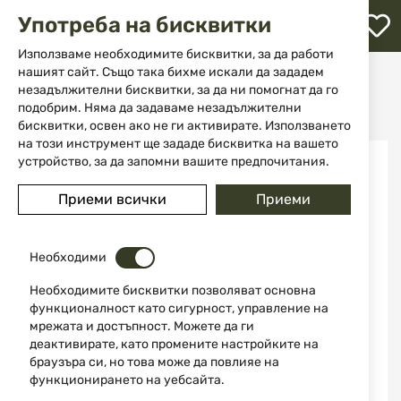
М
Употреба на бисквитки
с
с
Използваме необходимите бисквитки, за да работи
л
нашият сайт. Също така бихме искали да зададем
Начало
Боеприпаси
незадължителни бисквитки, за да ни помогнат да го
Боеприпаси за късо нарезно оръжие
ене
Патрони 10 mm Auto S&B TFMJ Nontox 11.7g
подобрим. Няма да задаваме незадължителни
бисквитки, освен ако не ги активирате. Използването
на този инструмент ще зададе бисквитка на вашето
Преминете
устройство, за да запомни вашите предпочитания.
към
края
Приеми всички
Приеми
на
галерията
на
изображенията
Необходими
Необходимите бисквитки позволяват основна
функционалност като сигурност, управление на
мрежата и достъпност. Можете да ги
деактивирате, като промените настройките на
браузъра си, но това може да повлияе на
функционирането на уебсайта.