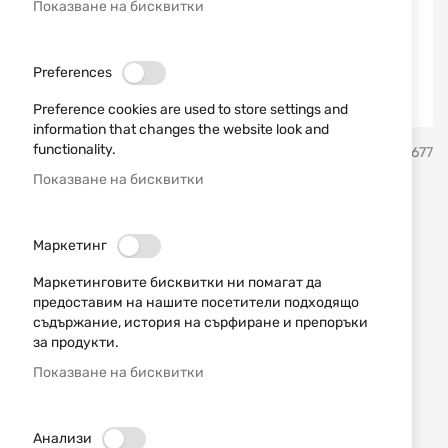
Показване на бисквитки
Preferences
Preference cookies are used to store settings and
information that changes the website look and
Преминете
functionality.
Sellier & Bellot
SKU
430677
към
началото
Показване на бисквитки
на
Патрони 10 mm Auto S&B
галерия
със
TFMJ Nontox 11.7g
Маркетинг
снимки
Маркетинговите бисквитки ни помагат да
Добави мнение
рейтинг:
предоставим на нашите посетители подходящо
съдържание, история на сърфиране и препоръки
Посочената цена е за брой патрон!
за продукти.
Показване на бисквитки
ИЗЧЕРПАН
0,65 € / 1,27 лв.
Анализи
Уведомявай ме, когато цената пада