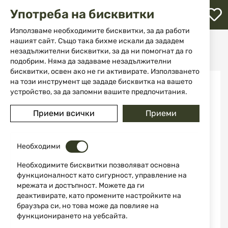
М
Употреба на бисквитки
с
с
Използваме необходимите бисквитки, за да работи
л
нашият сайт. Също така бихме искали да зададем
Начало
Оръжие
Късо нарезно оръжие
незадължителни бисквитки, за да ни помогнат да го
Револвери
Револвер модел 325 "Смит и Уесън"
ене
подобрим. Няма да задаваме незадължителни
бисквитки, освен ако не ги активирате. Използването
Преминете
на този инструмент ще зададе бисквитка на вашето
към
устройство, за да запомни вашите предпочитания.
края
на
Приеми всички
Приеми
галерията
на
изображенията
Необходими
Необходимите бисквитки позволяват основна
функционалност като сигурност, управление на
мрежата и достъпност. Можете да ги
деактивирате, като промените настройките на
браузъра си, но това може да повлияе на
функционирането на уебсайта.