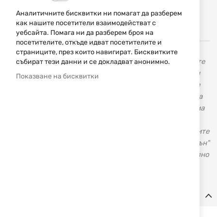
НАПРАВИ
в
ЗАПИТВАНЕ
Аналитичните бисквитки ни помагат да разберем
любими
как нашите посетители взаимодействат с
уебсайта. Помага ни да разберем броя на
посетителите, откъде идват посетителите и
страниците, през които навигират. Бисквитките
В нашия магазин с марката
Smith&Wesson
ще намерите
събират тези данни и се докладват анонимно.
висококачествени револвери и пистолети, карабини и
Показване на бисквитки
пушки. Голяма гама от оригинални тактически ножове
Smith & Wesson, ловни ножове, ножове за всекидневна
употреба и аксесоари. Американската оръжейна фирма
„Смит и Уесън” Smith & Wesson не се нуждае от
представяне, тъй като повече от век и половина нейните
револвери и пистолети шестват по света. "Смит и Уесън"
е световен лидер в производството на късо огнестрелно
оръжие.
Детайли
Спецификации: