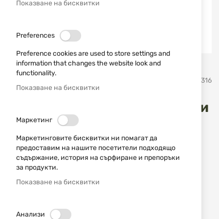
Показване на бисквитки
Preferences
Preference cookies are used to store settings and
information that changes the website look and
Преминете
functionality.
Smith & Wesson
SKU
170316
към
Показване на бисквитки
началото
на
Револвер модел 325 "Смит и
галерия
Маркетинг
със
Уесън"
снимки
Маркетинговите бисквитки ни помагат да
предоставим на нашите посетители подходящо
Добави мнение
рейтинг:
съдържание, история на сърфиране и препоръки
НАЛИЧЕН
за продукти.
1937,80 € / 3790,01 лв.
Показване на бисквитки
Уведомявай ме, когато цената пада
Анализи
Добави