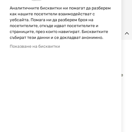
НАПРАВИ
в
ЗАПИТВАНЕ
Аналитичните бисквитки ни помагат да разберем
любими
как нашите посетители взаимодействат с
уебсайта. Помага ни да разберем броя на
посетителите, откъде идват посетителите и
страниците, през които навигират. Бисквитките
Детайли
събират тези данни и се докладват анонимно.
BLOW TR92 е висококачествен газов пистолет в калибър 9
Показване на бисквитки
mm P.A.K. Моделът е с полимерна рама и метален блок,
разполага с 22 mm пикатини релса за закрепване на
аксесоари под цевта. Пълнителят побира до 17 патрона.
Ръкохватката е с противоплъзгаща повърхност, която
осигурява безопасно боравене. Предпазителят е ръчен и е
разположен от лявата страна на рамата. Предлага се в
комплект с муфа за изстрелване на сигнални ракети.
Спецификации:
Модел: TR92 Mat Black
Калибър: .9mm
Обща дължина: 193mm
Ширина: 38mm
Височина: 140mm