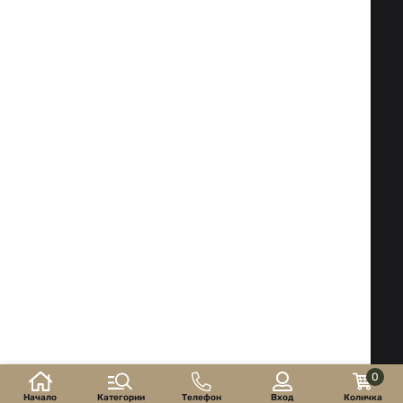
Факс:
02 983 1469
Тел:
02 983 1217
,
02 983 5014
Мобилен:
088 504 20 84
office@isd-bg.com
София, бул. "Ботевградско шосе" №247 (сградата на
"Транскапитал")
РАБОТНО ВРЕМЕ НА МАГАЗИНА:
Понеделник - Петък: 09.00 - 18.30 ч.
Събота: 10.00 - 16.00 ч. Неделя - почивен ден
Електронен магазин
разработен и поддържан
от
©2026 г. ISD-bg.com. Всички права запазени.
0
Начало
Категории
Телефон
Вход
Количка