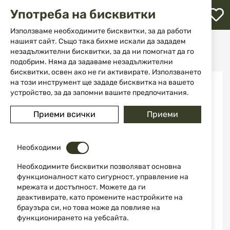
М
Употреба на бисквитки
с
с
Използваме необходимите бисквитки, за да работи
л
нашият сайт. Също така бихме искали да зададем
Начало
Оръжие
Газово оръжие
Пистолети
незадължителни бисквитки, за да ни помогнат да го
Газов пистолет BLOW TR92 9mm Mat Black
ене
подобрим. Няма да задаваме незадължителни
бисквитки, освен ако не ги активирате. Използването
Преминете
на този инструмент ще зададе бисквитка на вашето
към
устройство, за да запомни вашите предпочитания.
края
на
Приеми всички
Приеми
галерията
на
изображенията
Необходими
Необходимите бисквитки позволяват основна
функционалност като сигурност, управление на
мрежата и достъпност. Можете да ги
деактивирате, като промените настройките на
браузъра си, но това може да повлияе на
функционирането на уебсайта.