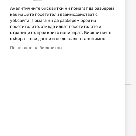
ИЗЧЕРПАН
Аналитичните бисквитки ни помагат да разберем
712,79 € / 1394,10 лв.
как нашите посетители взаимодействат с
уебсайта. Помага ни да разберем броя на
791,99 € / 1549,00 лв.
посетителите, откъде идват посетителите и
страниците, през които навигират. Бисквитките
Уведомявай ме, когато цената пада
събират тези данни и се докладват анонимно.
Уведомявай ме, когато този продукт е в наличност
Показване на бисквитки
Добави
НАПРАВИ
в
ЗАПИТВАНЕ
любими
През 1955 година Celal Yollu, основателя на Ata Arms,
прави първата си пушка когато е едва на 13 години.
Неговото майсторство, наследено от бащата
дърводелец, го тласкало напред в търсене на нови и
нови хоризонти. Иновативния му подход съчетан със
знанията и уменията придобити с времето, създали