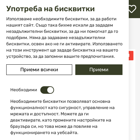
М
Употреба на бисквитки
с
с
Използваме необходимите бисквитки, за да работи
л
нашият сайт. Също така бихме искали да зададем
Начало
Оръжие
Гладкоцевно оръжие
незадължителни бисквитки, за да ни помогнат да го
Инерционни полуавтомати
ене
ATA NEO, SYN CANTILEVER RIFLED 12/76, SYN, 61 cm
подобрим. Няма да задаваме незадължителни
бисквитки, освен ако не ги активирате. Използването
на този инструмент ще зададе бисквитка на вашето
Преминете
ПРОМО МЛАДИ ЛОВЦИ
устройство, за да запомни вашите предпочитания.
-10%
към
края
Приеми всички
Приеми
на
галерията
на
изображенията
Необходими
Необходимите бисквитки позволяват основна
функционалност като сигурност, управление на
мрежата и достъпност. Можете да ги
деактивирате, като промените настройките на
браузъра си, но това може да повлияе на
функционирането на уебсайта.