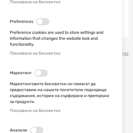
Показване на бисквитки
Preferences
Preference cookies are used to store settings and
information that changes the website look and
functionality.
Преминете
Показване на бисквитки
ATA
SKU
681032
към
началото
на
ATA NEO, SYN CANTILEVER
галерия
Маркетинг
със
RIFLED 12/76, SYN, 61 cm
Маркетинговите бисквитки ни помагат да
снимки
предоставим на нашите посетители подходящо
съдържание, история на сърфиране и препоръки
1
Коментар
рейтинг:
100
100
% of
за продукти.
Инерционен полуавтомат ATA ARMS NEO
Показване на бисквитки
SYN CANTILEVER RIFLED 12/76 с 24 инчова цев
(61см).
Анализи