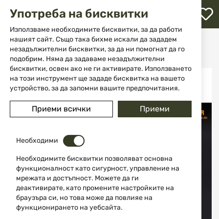
М
Употреба на бисквитки
с
с
Използваме необходимите бисквитки, за да работи
л
нашият сайт. Също така бихме искали да зададем
Начало
Екипировка
Фенери
незадължителни бисквитки, за да ни помогнат да го
Акумулаторна батерия 18650 3400mah Fitorch UC34R
ене
подобрим. Няма да задаваме незадължителни
бисквитки, освен ако не ги активирате. Използването
Преминете
на този инструмент ще зададе бисквитка на вашето
-47%
към
устройство, за да запомни вашите предпочитания.
края
на
Приеми всички
Приеми
галерията
на
изображенията
Необходими
Необходимите бисквитки позволяват основна
функционалност като сигурност, управление на
мрежата и достъпност. Можете да ги
деактивирате, като промените настройките на
браузъра си, но това може да повлияе на
функционирането на уебсайта.