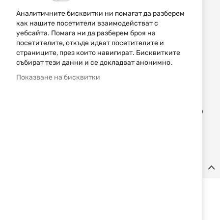
НАЛИЧЕН
Аналитичните бисквитки ни помагат да разберем
как нашите посетители взаимодействат с
8,13 € / 15,90 лв.
уебсайта. Помага ни да разберем броя на
15,29 € / 29,90 лв.
посетителите, откъде идват посетителите и
страниците, през които навигират. Бисквитките
Уведомявай ме, когато цената пада
събират тези данни и се докладват анонимно.
Промоцията важи до 06.08.2026 или до изчерпване на
Показване на бисквитки
количествата.
Доба
КУПИ
в
люб
Детайли
Акумулаторна батерия тип 18650 Li-on с изключително
високо качество и директно зареждане.
Характеристики: