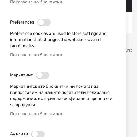
Показване на бисквитки
Preferences
Preference cookies are used to store settings and
information that changes the website look and
Преминете
functionality.
FITORCH
SKU
910013
към
Показване на бисквитки
началото
на
Акумулаторна батерия
галерия
Маркетинг
със
18650 3400mah Fitorch
снимки
Маркетинговите бисквитки ни помагат да
UC34R
предоставим на нашите посетители подходящо
съдържание, история на сърфиране и препоръки
Добави мнение
за продукти.
рейтинг:
Показване на бисквитки
Литиево-йонна акумулаторна, директно
презареждаща се батерия тип 18650 3400 mah
Fitorch
Анализи