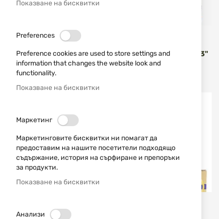
Показване на бисквитки
Preferences
Winchester
Winchester
ПАТРОНИ WINCHESTER
ПАТРОНИ WINCHESTER 3"
Preference cookies are used to store settings and
12/70 (2 3/4") SB1200
00B SB12300 SUPERHV
information that changes the website look and
SUPERHV (9P 13/0)
12/76 13/0
functionality.
2,07 €
4,05 лв.
2,46 €
4,81 лв.
/
/
Показване на бисквитки
Маркетинг
Маркетинговите бисквитки ни помагат да
предоставим на нашите посетители подходящо
съдържание, история на сърфиране и препоръки
за продукти.
Показване на бисквитки
Winchester
Winchester
Анализи