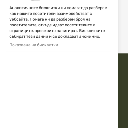
ПАТРОНИ WINCHESTER
ПАТРОНИ WINCHESTER
CAL. 12/70 2 3/4 1B XB121
RANGER CAL. 12 2 3/4"
Аналитичните бисквитки ни помагат да разберем
SUPER X 11/0
00B RA120085 8P 13/0
как нашите посетители взаимодействат с
1,85 €
3,62 лв.
1,51 €
2,95 лв.
/
/
уебсайта. Помага ни да разберем броя на
посетителите, откъде идват посетителите и
страниците, през които навигират. Бисквитките
събират тези данни и се докладват анонимно.
4
Артикули
Показване на бисквитки
ДОВЕРЕТЕ СЕ НА АЙЕСДИ БГ
Бърза доставка
Над 20г. Опит