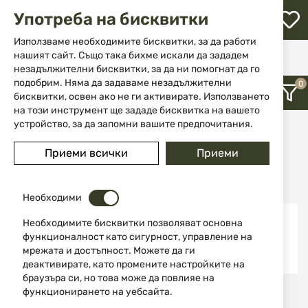
М
Употреба на бисквитки
с
с
Използваме необходимите бисквитки, за да работи
л
нашият сайт. Също така бихме искали да зададем
Начало
Марка
Winchester
незадължителни бисквитки, за да ни помогнат да го
ене
подобрим. Няма да задаваме незадължителни
Winchester
бисквитки, освен ако не ги активирате. Използването
на този инструмент ще зададе бисквитка на вашето
устройство, за да запомни вашите предпочитания.
12
Приеми всички
Приеми
Последно добавени
Необходими
Необходимите бисквитки позволяват основна
функционалност като сигурност, управление на
мрежата и достъпност. Можете да ги
деактивирате, като промените настройките на
браузъра си, но това може да повлияе на
функционирането на уебсайта.