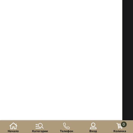
Факс:
02 983 1469
Тел:
02 983 1217
,
02 983 5014
Мобилен:
088 504 20 84
office@isd-bg.com
София, бул. "Ботевградско шосе" №247 (сградата на
"Транскапитал")
РАБОТНО ВРЕМЕ НА МАГАЗИНА:
Понеделник - Петък: 09.00 - 18.30 ч.
Събота: 10.00 - 16.00 ч. Неделя - почивен ден
Електронен магазин
разработен и поддържан
от
©2026 г. ISD-bg.com. Всички права запазени.
0
Начало
Категории
Телефон
Вход
Количка