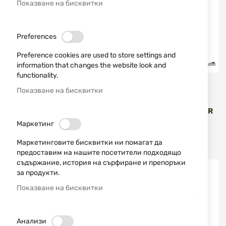
Показване на бисквитки
Preferences
Preference cookies are used to store settings and
ПРОМО МЛАДИ ЛОВЦИ
information that changes the website look and
functionality.
Thompson Centre
Thompson Centre
Показване на бисквитки
РАМА И СЛУГОВА ЦЕВ 26"
РАМА И ЦЕВ 15" 30-06
20/76 THOMPSON CENTER
SPRG THOMPSON CENTER
ENCORE И ENCORE PRO
ENCORE И ENCORE PRO
Маркетинг
HUNTER
HUNTER
868,68 €
1 698,99 лв.
868,68 €
1 698,99 лв.
/
/
Маркетинговите бисквитки ни помагат да
1 174,95 €
/
2 298,00 лв.
1 200,51 €
/
2 347,99 лв.
предоставим на нашите посетители подходящо
съдържание, история на сърфиране и препоръки
-16%
-16%
за продукти.
Показване на бисквитки
Анализи