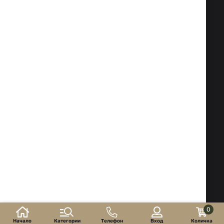
Факс:
02 983 1469
Тел:
02 983 1217
,
02 983 5014
Мобилен:
088 504 20 84
office@isd-bg.com
София, бул. "Ботевградско шосе" №247 (сградата на
"Транскапитал")
РАБОТНО ВРЕМЕ НА МАГАЗИНА:
Понеделник - Петък: 09.00 - 18.30 ч.
Събота: 10.00 - 16.00 ч. Неделя - почивен ден
Електронен магазин
разработен и поддържан
от
©2026 г. ISD-bg.com. Всички права запазени.
0
Начало
Категории
Телефон
Вход
Количка