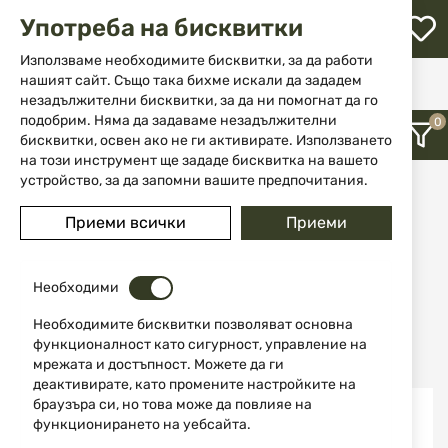
М
Употреба на бисквитки
с
с
Използваме необходимите бисквитки, за да работи
л
нашият сайт. Също така бихме искали да зададем
Начало
Марка
Thompson Centre
незадължителни бисквитки, за да ни помогнат да го
ене
подобрим. Няма да задаваме незадължителни
Thompson Centre
бисквитки, освен ако не ги активирате. Използването
на този инструмент ще зададе бисквитка на вашето
устройство, за да запомни вашите предпочитания.
Thompson Center, USA - производител на уникални
еднозарядни карабини и ловни пистолети със
Приеми всички
Приеми
сменяеми цеви
12
Необходими
Необходимите бисквитки позволяват основна
Последно добавени
функционалност като сигурност, управление на
мрежата и достъпност. Можете да ги
деактивирате, като промените настройките на
браузъра си, но това може да повлияе на
-26%
-28%
функционирането на уебсайта.