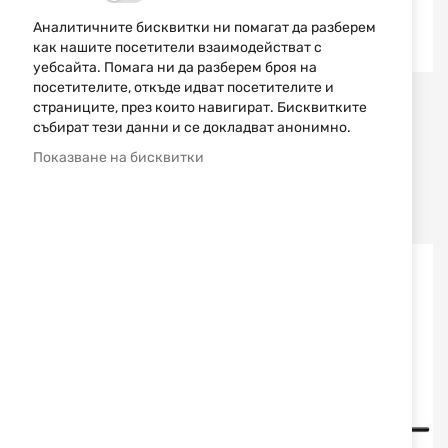
Аналитичните бисквитки ни помагат да разберем
как нашите посетители взаимодействат с
ПРОМО МЛАДИ ЛОВЦИ
уебсайта. Помага ни да разберем броя на
посетителите, откъде идват посетителите и
Thompson Centre
Thompson Centre
страниците, през които навигират. Бисквитките
събират тези данни и се докладват анонимно.
ПУШКА "ЕНКОР КАМО
ОПТИКА - "ТОМПСЪН" -
24",12/76, ЕДНОЗАРЯДНА
1.5-5Х32ММ, SILVER
Показване на бисквитки
+ СЛУГОВА ЦЕВ 12 КАЛ.
FINISH
THOMSON CENTER
1 379,98 €
2 699,01 лв.
163,10 €
319,00 лв.
/
/
1 635,11 €
/
3 198,00 лв.
193,78 €
/
379,00 лв.
-16%
-23%