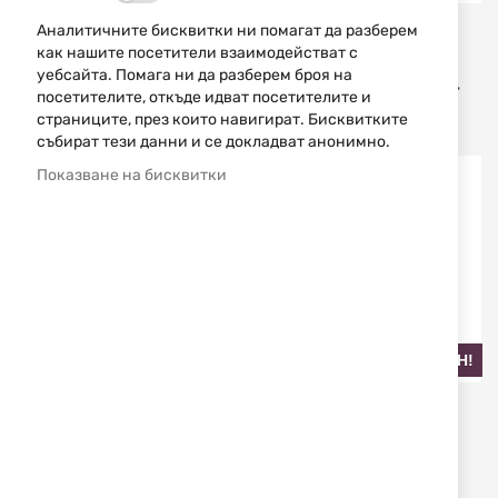
Аналитичните бисквитки ни помагат да разберем
STAGUNT
STAGUNT
как нашите посетители взаимодействат с
ЯКЕ STAGUNT TERRA MID
ЛОВЕН ПАНТАЛОН
уебсайта. Помага ни да разберем броя на
SG295-028 BROWN
STAGUNT TERRA SG282-
посетителите, откъде идват посетителите и
WDC WOODS CAMOO
страниците, през които навигират. Бисквитките
76,18 € / 149,00 лв.
111,90 € / 218,86 лв.
събират тези данни и се докладват анонимно.
Показване на бисквитки
НАЙ-ПРОДАВАН!
НАЙ-ПРОДАВАН!
STAGUNT
STAGUNT
ЛОВНО ЯКЕ STAGUNT
ЛОВНО ЯКЕ STAGUNT
TERRA SG286-WDC WOODS
TERRA SG286-FBC FIRE
CAMOO
BLAZE CAMO