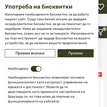
М
Употреба на бисквитки
с
с
Използваме необходимите бисквитки, за да работи
л
нашият сайт. Също така бихме искали да зададем
Начало
Марка
STAGUNT
незадължителни бисквитки, за да ни помогнат да го
ене
подобрим. Няма да задаваме незадължителни
STAGUNT
бисквитки, освен ако не ги активирате. Използването
на този инструмент ще зададе бисквитка на вашето
устройство, за да запомни вашите предпочитания.
12
Приеми всички
Приеми
Последно добавени
Необходими
ПРОМО КОМПЛЕКТИ
Необходимите бисквитки позволяват основна
функционалност като сигурност, управление на
мрежата и достъпност. Можете да ги
деактивирате, като промените настройките на
браузъра си, но това може да повлияе на
функционирането на уебсайта.