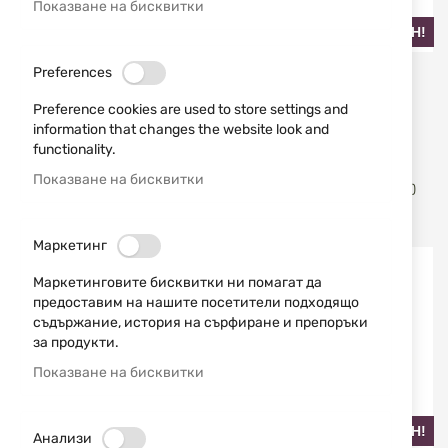
Показване на бисквитки
НАЙ-ПРОДАВАН!
Preferences
STAGUNT
STAGUNT
ШАПКА STAGUNT CAMO
ЛОВЕН ПАНТАЛОН
Preference cookies are used to store settings and
CAP SG43-BC-TU
STAGUNT LIGHT GAME
information that changes the website look and
SG267-022
functionality.
Показване на бисквитки
рейтинг:
(1)
100%
17,90 €
35,01 лв.
79,00 € / 154,51 лв.
/
Маркетинг
Маркетинговите бисквитки ни помагат да
предоставим на нашите посетители подходящо
съдържание, история на сърфиране и препоръки
за продукти.
Показване на бисквитки
НАЙ-ПРОДАВАН!
НАЙ-ПРОДАВАН!
Анализи