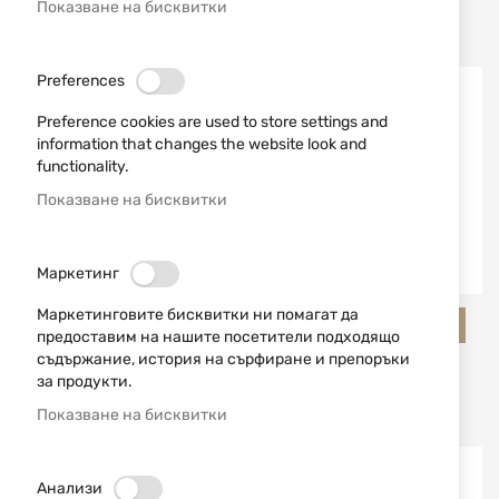
Последно добавени
Показване на бисквитки
Preferences
Preference cookies are used to store settings and
information that changes the website look and
functionality.
Показване на бисквитки
Маркетинг
Маркетинговите бисквитки ни помагат да
Salamander Professional
Salamander Professional
предоставим на нашите посетители подходящо
СТЕЛКИ SLAMANDER
СТЕЛКИ ЗА ОБУВКИ
съдържание, история на сърфиране и препоръки
ASTRO THERM ЗИМНИ
SALAMANDER FUN AND
за продукти.
FRESH
Показване на бисквитки
3,78 € / 7,39 лв.
3,83 € / 7,49 лв.
Изчерпан
Изчерпан
Анализи