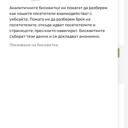
Аналитичните бисквитки ни помагат да разберем
как нашите посетители взаимодействат с
уебсайта. Помага ни да разберем броя на
посетителите, откъде идват посетителите и
страниците, през които навигират. Бисквитките
събират тези данни и се докладват анонимно.
Показване на бисквитки
Salamander Professional
Salamander Professional
СТЕЛКИ SALAMANDER
СТЕЛКИ SALAMANDER
ODOUR STOP
COMFORT PLUS
УНИВЕРСАЛЕН РАЗМЕР
3,02 €
5,91 лв.
18,76 €
36,69 лв.
/
/
Изчерпан
Изчерпан