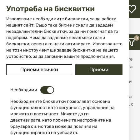
М
Употреба на бисквитки
с
с
Използваме необходимите бисквитки, за да работи
л
нашият сайт. Също така бихме искали да зададем
Начало
Марка
Salamander Professional
незадължителни бисквитки, за да ни помогнат да го
ене
подобрим. Няма да задаваме незадължителни
Salamander Professional
бисквитки, освен ако не ги активирате. Използването
на този инструмент ще зададе бисквитка на вашето
устройство, за да запомни вашите предпочитания.
Лесно е да изберете подходящите продукти за вашите
обувки, защото SALAMANDER PROFESSIONAL предлага
Приеми всички
Приеми
универсална и индивидуална грижа за гладка кожа,
комбинирани материали, специални и водоустойчиви
материи, велур, набук и лак. SALAMANDER
Необходими
PROFESSIONAL предлага висококачествени стелки за
Необходимите бисквитки позволяват основна
максимален комфорт за всеки сезон, студено време, с
функционалност като сигурност, управление на
гел, мемори пяна, за спорт и еднократно ползване.
мрежата и достъпност. Можете да ги
деактивирате, като промените настройките на
браузъра си, но това може да повлияе на
12
функционирането на уебсайта.