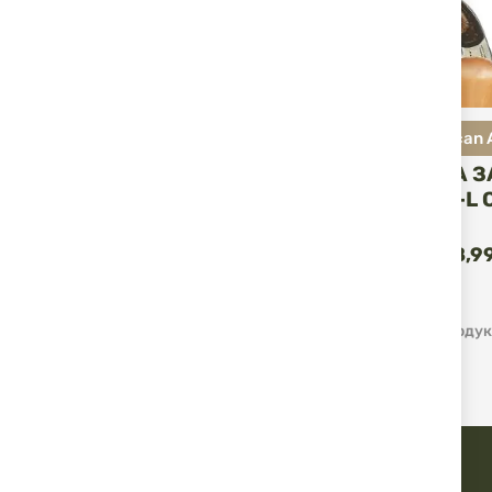
North American
КОБУР NAA З
RIFLE HCD-L
DRAW
КУ
25,05 €
48,99
/
1
-
12
от
34
Продук