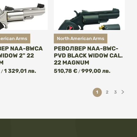
erican Arms
North American Arms
ВЕР NAA-BWCA
РЕВОЛВЕР NAA-BWC-
WIDOW 2" 22
PVD BLACK WIDOW CAL.
M
22 MAGNUM
1 329,01 лв.
510,78 €
999,00 лв.
/
/
Страница
В момента четете 
Страница
Страница
Стра
След
1
2
3