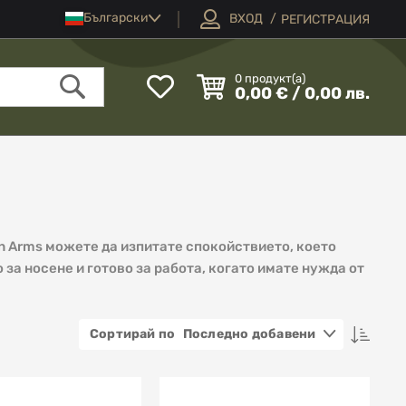
Език
Български
ВХОД
РЕГИСТРАЦИЯ
Моят
0
продукт(а)
0,00 € / 0,00 лв.
списък
Търсене
с
любими
an Arms можете да изпитате спокойствието, което
за носене и готово за работа, когато имате нужда от
Наст
Последно добавени
низх
посок