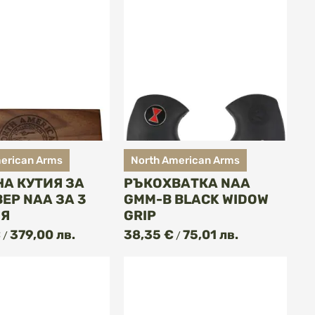
erican Arms
North American Arms
А КУТИЯ ЗА
РЪКОХВАТКА NAA
ЕР NAA ЗА 3
GMM-B BLACK WIDOW
Я
GRIP
КУПИ
КУПИ
€
379,00 лв.
38,35 €
75,01 лв.
/
/