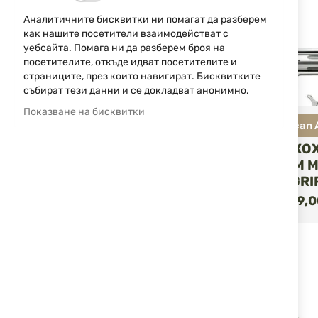
Аналитичните бисквитки ни помагат да разберем
как нашите посетители взаимодействат с
уебсайта. Помага ни да разберем броя на
посетителите, откъде идват посетителите и
страниците, през които навигират. Бисквитките
събират тези данни и се докладват анонимно.
Показване на бисквитки
North American
КОБУР РЪКО
NAA GHG-M 
HOLSTER GRI
КУ
55,73 €
109,0
/