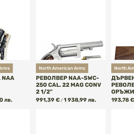
 Arms
North American Arms
North Am
 NAA
РЕВОЛВЕР NAA-SWC-
ДЪРВЕН
250 CAL. 22 MAG CONV
РЕВОЛВ
2 1/2"
ОРЪЖИ
ПИ
0 лв.
991,39 €
1 938,99 лв.
193,78 
/