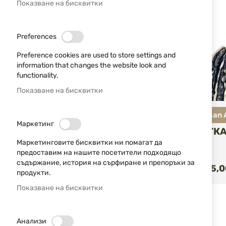
Показване на бисквитки
МАТЕРИАЛ
Preferences
100% кожа
8
Preference cookies are used to store settings and
information that changes the website look and
УВЕЛИЧЕНИЕ
functionality.
Показване на бисквитки
North American
Маркетинг
РЪКОХВАТКА
GSTG-M
Маркетинговите бисквитки ни помагат да
предоставим на нашите посетители подходящо
КУ
съдържание, история на сърфиране и препоръки за
63,91 €
125,0
/
продукти.
Показване на бисквитки
Анализи