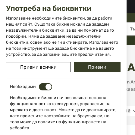
02 983 5014
office@isd-bg.com
Употреба на бисквитки
Прескачане
към
Използваме необходимите бисквитки, за да работи
съдържанието
нашият сайт. Също така бихме искали да зададем
МЕНЮ
незадължителни бисквитки, за да ни помогнат да го
подобрим. Няма да задаваме незадължителни
бисквитки, освен ако не ги активирате. Използването
на този инструмент ще зададе бисквитка на вашето
Начало
Марка
North American Arms
устройство, за да запомни вашите предпочитания.
North 
Приеми всички
Приеми
ЦЕНА
North American A
19,00 €
1 150,99 €
Необходими
идва с притежава
него.
Необходимите бисквитки позволяват основна
КАЛИБЪР
функционалност като сигурност, управление на
мрежата и достъпност. Можете да ги деактивирате,
12
като промените настройките на браузъра си, но
това може да повлияе на функционирането на
.22 WMR
11
уебсайта.
.22LR
1