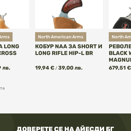
 Arms
North American Arms
North Am
А LONG
КОБУР NAA ЗА SHORT И
РЕВОЛ
 CROSS
LONG RIFLE HIP-L BR
BLACK 
MAGNU
ПИ
КУПИ
 лв.
19,94 €
39,00 лв.
679,51 €
/
та
ДОВЕРЕТЕ СЕ НА АЙЕСДИ БГ