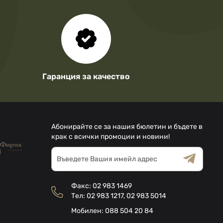
Гаранция за качество
Абонирайте се за нашия бюлетин и бъдете в
крак с всички промоции и новини!
Абонирай
се
за
Общи условия
Декларацията за
нашия
поверителност
Факс:
02 983 1469
е-
Тел:
02 983 1217
,
02 983 5014
бюлетин:
Мобилен:
088 504 20 84