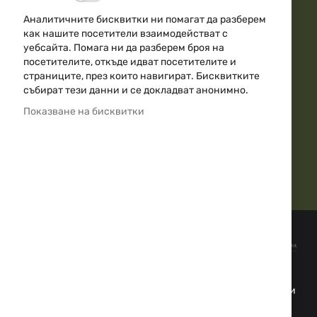
Аналитичните бисквитки ни помагат да разберем
как нашите посетители взаимодействат с
Над 20г. Опит
уебсайта. Помага ни да разберем броя на
посетителите, откъде идват посетителите и
страниците, през които навигират. Бисквитките
събират тези данни и се докладват анонимно.
10000+
Показване на бисквитки
Гаранция за качество
Абонирайте се за нашия бюлетин и бъдете в крак с всички
промоции и новини!