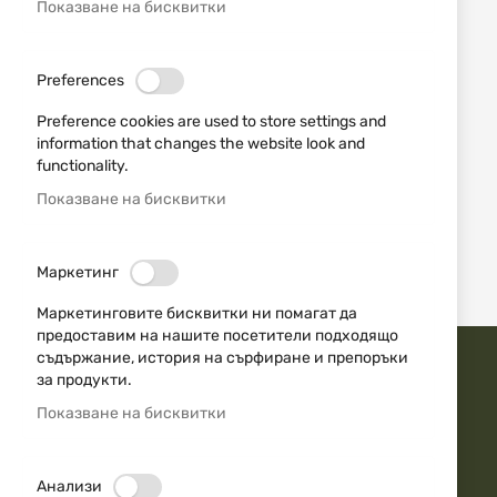
Показване на бисквитки
Preferences
NORMA
ПАТРОНИ 270 WIN NORMA
Preference cookies are used to store settings and
VULKAN SOFT POINT 156
information that changes the website look and
GR
functionality.
2,28 €
4,46 лв.
/
Показване на бисквитки
1
Продукт
Маркетинг
Маркетинговите бисквитки ни помагат да
предоставим на нашите посетители подходящо
съдържание, история на сърфиране и препоръки
за продукти.
ДОВЕРЕТЕ СЕ НА АЙЕСДИ БГ
Показване на бисквитки
Бърза доставка
Анализи