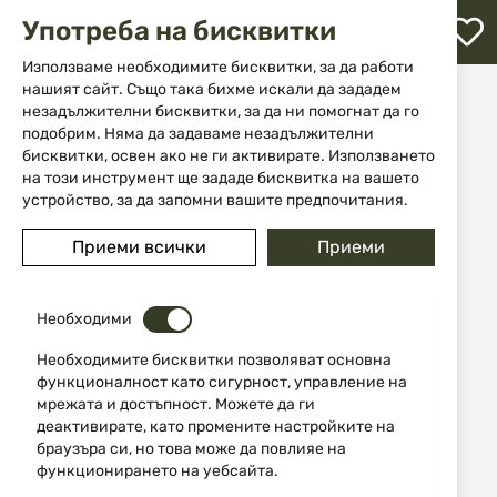
М
Употреба на бисквитки
с
с
Използваме необходимите бисквитки, за да работи
л
нашият сайт. Също така бихме искали да зададем
Начало
Марка
NORMA
незадължителни бисквитки, за да ни помогнат да го
ене
подобрим. Няма да задаваме незадължителни
NORMA
бисквитки, освен ако не ги активирате. Използването
на този инструмент ще зададе бисквитка на вашето
устройство, за да запомни вашите предпочитания.
12
Приеми всички
Приеми
Последно добавени
Необходими
Изчерпан
Необходимите бисквитки позволяват основна
функционалност като сигурност, управление на
мрежата и достъпност. Можете да ги
деактивирате, като промените настройките на
браузъра си, но това може да повлияе на
функционирането на уебсайта.