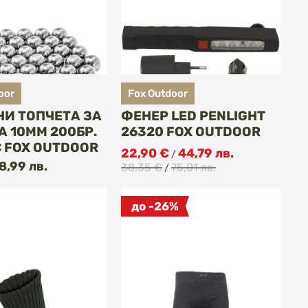
oor
Fox Outdoor
И ТОПЧЕТА ЗА
ФЕНЕР LED PENLIGHT
 10MM 200БР.
26320 FOX OUTDOOR
 FOX OUTDOOR
22,90 €
44,79 лв.
/
КУПИ
КУПИ
8,99 лв.
38,35 €
75,01 лв.
/
до -26%