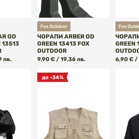
Fox Outdoor
Fox Outd
AR OD
ЧОРАПИ ARBER OD
ЧОРАПИ
 13513
GREEN 13413 FOX
GREEN 
R
OUTDOOR
OUTDO
ПИ
КУПИ
9 лв.
9,90 € / 19,36 лв.
6,90 € /
до -34%