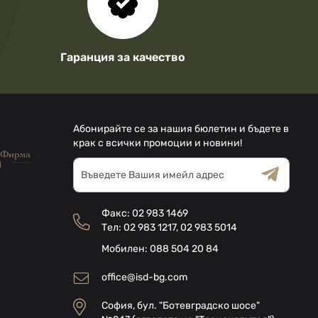
Гаранция за качество
Абонирайте се за нашия бюлетин и бъдете в
крак с всички промоции и новини!
Абонирай
се
за
Общи условия
Декларацията за
нашия
поверителност
Факс:
02 983 1469
е-
Тел:
02 983 1217
,
02 983 5014
бюлетин:
Мобилен:
088 504 20 84
office@isd-bg.com
София, бул. "Ботевградско шосе"