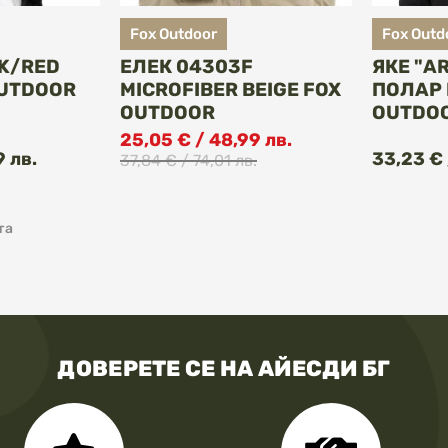
Fox Outdoor
Fox Outd
K/RED
ЕЛЕК 04303F
ЯКЕ "A
OUTDOOR
MICROFIBER BEIGE FOX
ПОЛАР 
OUTDOOR
OUTDO
25,05 € / 48,99 лв.
ПИ
КУПИ
9 лв.
33,23 € 
37,84 € / 74,01 лв.
та
ДОВЕРЕТЕ СЕ НА АЙЕСДИ БГ