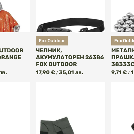
Fox Outdoor
Fox Outd
OUTDOOR
ЧЕЛНИК,
МЕТАЛН
ORANGE
АКУМУЛАТОРЕН 26386
ПРАШКА
FOX OUTDOOR
38333C
ПИ
КУПИ
лв.
17,90 €
35,01 лв.
9,71 €
1
/
/