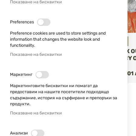
Показване на бисквитки
Зелен
5
Черен
11
Preferences
Червен
2
Preference cookies are used to store settings and
information that changes the website look and
РАЗМЕР
Fox Outdoor
functionality.
ПОНЧО FOX 
Показване на бисквитки
EMERGENCY 
39-41
3
08250
КУ
42-44
4
10,74 €
21,01 
/
Маркетинг
45-47
3
Маркетинговите бисквитки ни помагат да
S
5
предоставим на нашите посетители подходящо
съдържание, история на сърфиране и препоръки за
M
6
продукти.
L
6
Показване на бисквитки
XL
6
XXL
5
Анализи