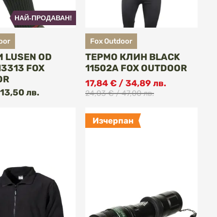
НАЙ-ПРОДАВАН!
oor
Fox Outdoor
 LUSEN OD
ТЕРМО КЛИН BLACK
13313 FOX
11502A FOX OUTDOOR
OR
17,84 € / 34,89 лв.
КУПИ
КУПИ
 13,50 лв.
24,03 € / 47,00 лв.
Изчерпан