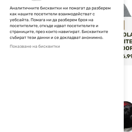
МАТЕРИАЛ
Аналитичните бисквитки ни помагат да разберем
как нашите посетители взаимодействат с
уебсайта. Помага ни да разберем броя на
УВЕЛИЧЕНИЕ
Fox Outdoor
посетителите, откъде идват посетителите и
страниците, през които навигират. Бисквитките
ЧОРАПИ POL
събират тези данни и се докладват анонимно.
GREEN-WHITE
Показване на бисквитки
FOX OUTDOO
КУ
13,80 € / 26,9