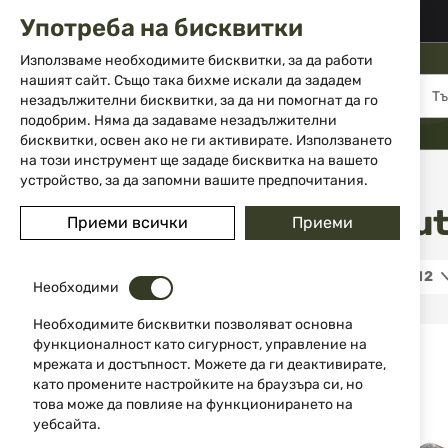
02 983 5014
office@isd-bg.com
Употреба на бисквитки
Прескачане
към
Използваме необходимите бисквитки, за да работи
съдържанието
нашият сайт. Също така бихме искали да зададем
МЕНЮ
незадължителни бисквитки, за да ни помогнат да го
подобрим. Няма да задаваме незадължителни
бисквитки, освен ако не ги активирате. Използването
на този инструмент ще зададе бисквитка на вашето
Начало
Марка
Fox Outdoor
устройство, за да запомни вашите предпочитания.
Fox Ou
Приеми всички
Приеми
ЦЕНА
12
5,00 €
43,99 €
Необходими
Необходимите бисквитки позволяват основна
ЦВЯТ
функционалност като сигурност, управление на
мрежата и достъпност. Можете да ги деактивирате,
като промените настройките на браузъра си, но
това може да повлияе на функционирането на
Сив
3
уебсайта.
Бежов
1