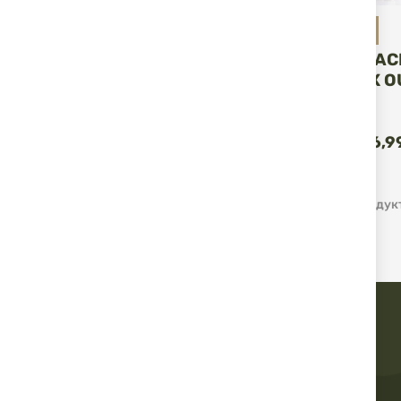
Fox Outdoor
ШАПКА BLAC
10033I FOX 
CANADIAN
КУ
13,80 € / 26,9
1
-
12
от
31
Продук