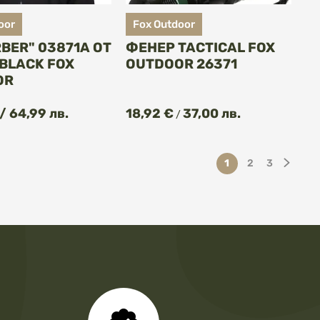
oor
Fox Outdoor
RBER" 03871A ОТ
ФЕНЕР TACTICAL FOX
BLACK FOX
OUTDOOR 26371
OR
КУПИ
/ 64,99 лв.
18,92 €
37,00 лв.
/
Страница
В момента четете 
Страница
Страница
Стра
След
1
2
3