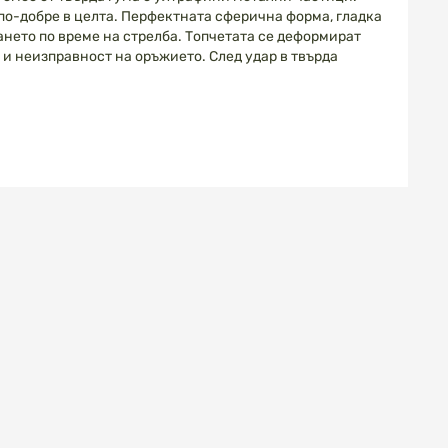
 по-добре в целта. Перфектната сферична форма, гладка
нето по време на стрелба. Топчетата се деформират
е и неизправност на оръжието. След удар в твърда