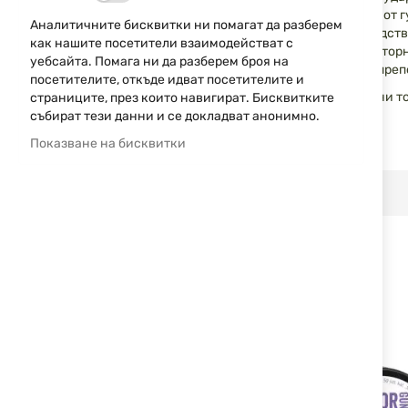
снимки
Гумено металните топчета са по-твърди и по-тежки от 
Аналитичните бисквитки ни помагат да разберем
повърхност и много добра повторяемост на производств
как нашите посетители взаимодействат с
след попадане в целта, така че не се препоръчва повтор
уебсайта. Помага ни да разберем броя на
повърхност, гумените топчета могат да рикошират, преп
посетителите, откъде идват посетителите и
Съдържание на опаковката: 100 броя гумено-метални топ
страниците, през които навигират. Бисквитките
Тегло на едно топче: 2.65 gr.
събират тези данни и се докладват анонимно.
Показване на бисквитки
СВЪРЗАНИ ПРОДУКТИ