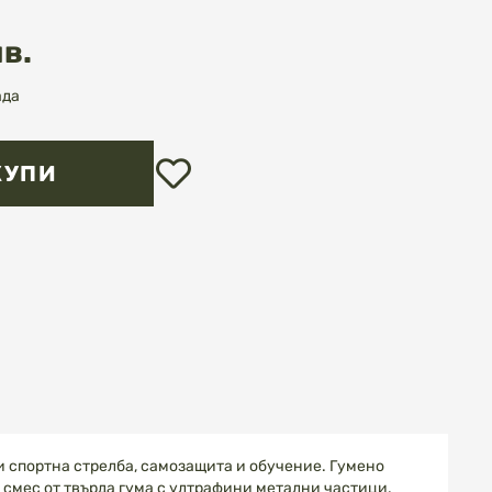
лв.
ада
Добави
КУПИ
в
любими
и спортна стрелба, самозащита и обучение. Гумено
а смес от твърда гума с ултрафини метални частици.