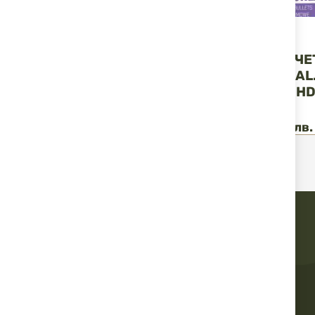
KOLBA
KOLBA
ГУМЕНИ ТОПЧЕТА
ГУМЕНИ ТОПЧЕ
RAZORGUN CAL. 68 ЗА
RAZORGUN CAL.
UMAREX T4E HDS
UMAREX T4E H
100БР.
50БР.
44,50 €
87,03 лв.
6,65 €
13,01 лв.
/
/