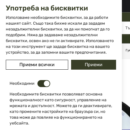
02 983 5014
office@isd-bg.com
Употреба на бисквитки
Прескачане
към
Използваме необходимите бисквитки, за да работи
съдържанието
нашият сайт. Също така бихме искали да зададем
МЕНЮ
незадължителни бисквитки, за да ни помогнат да го
подобрим. Няма да задаваме незадължителни
бисквитки, освен ако не ги активирате. Използването
на този инструмент ще зададе бисквитка на вашето
Начало
Боеприпаси
Боеприпаси за въздушно оръжие
Гу
устройство, за да запомни вашите предпочитания.
Преминете
Приеми всички
Приеми
към
края
на
Необходими
галерията
на
Необходимите бисквитки позволяват основна
изображенията
функционалност като сигурност, управление на
мрежата и достъпност. Можете да ги деактивирате,
като промените настройките на браузъра си, но
това може да повлияе на функционирането на
уебсайта.