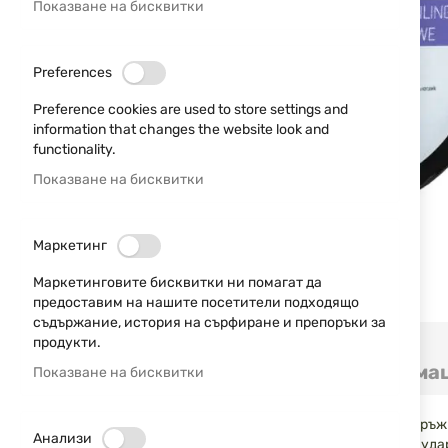
Показване на бисквитки
Preferences
Preference cookies are used to store settings and
information that changes the website look and
functionality.
Показване на бисквитки
Маркетинг
Маркетинговите бисквитки ни помагат да
предоставим на нашите посетители подходящо
съдържание, история на сърфиране и препоръки за
Преминете
продукти.
към
Детайли
Допълнителна информа
Показване на бисквитки
началото
на
галерия
Свръхтежките топчета от гума и метал RazurGun за оръ
със
Анализи
металните топчета предоставят повече енергия при удар