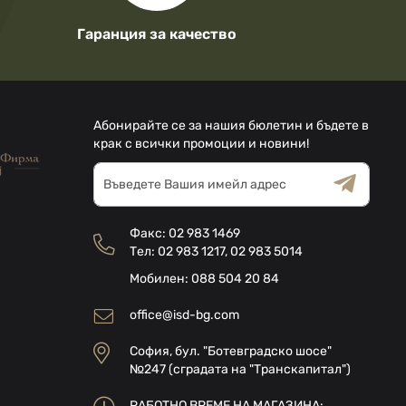
Гаранция за качество
Абонирайте се за нашия бюлетин и бъдете в
крак с всички промоции и новини!
Абонирай
се
за
Общи условия
Декларацията за
нашия
поверителност
Факс:
02 983 1469
е-
Тел:
02 983 1217
,
02 983 5014
бюлетин:
Мобилен:
088 504 20 84
office@isd-bg.com
София, бул. "Ботевградско шосе"
№247 (сградата на "Транскапитал")
РАБОТНО ВРЕМЕ НА МАГАЗИНА: