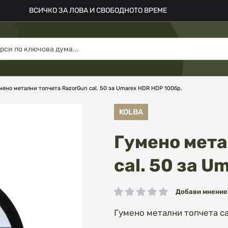
ВСИЧКО ЗА ЛОВА И СВОБОДНОТО ВРЕМЕ
мено метални топчета RazorGun cal. 50 за Umarex HDR HDP 100бр.
KOLBA
Гумено мета
cal. 50 за U
Добави мнение
рейтинг:
Гумено метални топчета ca