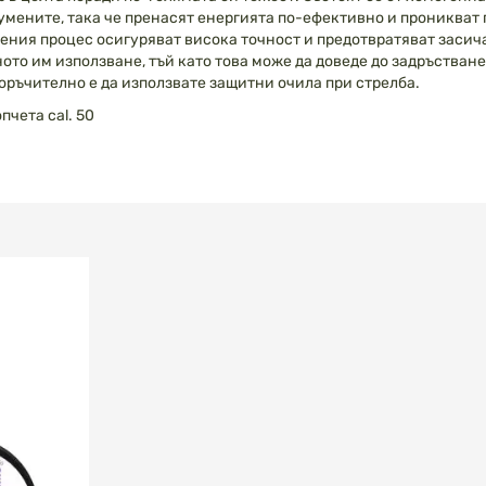
гумените, така че пренасят енергията по-ефективно и проникват
ения процес осигуряват висока точност и предотвратяват засича
ното им използване, тъй като това може да доведе до задръстван
оръчително е да използвате защитни очила при стрелба.
чета cal. 50