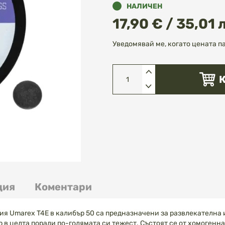
НАЛИЧЕН
17,90 € / 35,01 
Уведомявай ме, когато цената п
ция
Коментари
жия Umarex T4E в калибър 50 са предназначени за развлекателна 
 в целта поради по-голямата си тежест. Състоят се от хомогенн