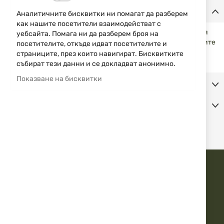
Детайли
Аналитичните бисквитки ни помагат да разберем
как нашите посетители взаимодействат с
Ключодържателят е ръчно изработен във Великобритания
уебсайта. Помага ни да разберем броя на
от най-хубавия английски калай. Перфектен за любителите
посетителите, откъде идват посетителите и
на кучетата.
страниците, през които навигират. Бисквитките
събират тези данни и се докладват анонимно.
Показване на бисквитки
Допълнителна информация
Коментари
ДОВЕРЕТЕ СЕ НА АЙЕСДИ БГ
Бърза доставка