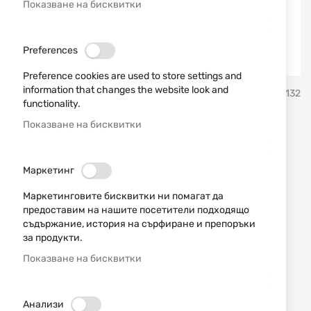
Показване на бисквитки
Preferences
Preference cookies are used to store settings and
Преминете
information that changes the website look and
Bisley
SKU
40132
към
functionality.
началото
на
Показване на бисквитки
Ключодържател лабрадор
галерия
със
PGK11 Bisley
снимки
Маркетинг
Добави мнение
рейтинг:
Маркетинговите бисквитки ни помагат да
предоставим на нашите посетители подходящо
ИЗЧЕРПАН
съдържание, история на сърфиране и препоръки
5,62 € / 10,99 лв.
за продукти.
Уведомявай ме, когато цената пада
Показване на бисквитки
Уведомявай ме, когато този продукт е в наличност
Анализи