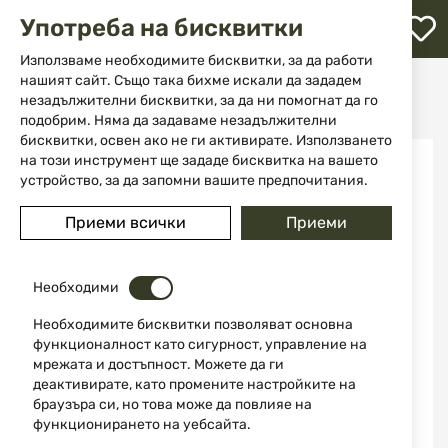
М
Употреба на бисквитки
с
с
Използваме необходимите бисквитки, за да работи
л
нашият сайт. Също така бихме искали да зададем
Начало
Аксесоари
Сувенири
незадължителни бисквитки, за да ни помогнат да го
Ключодържател лабрадор PGK11 Bisley
ене
подобрим. Няма да задаваме незадължителни
бисквитки, освен ако не ги активирате. Използването
Преминете
на този инструмент ще зададе бисквитка на вашето
към
устройство, за да запомни вашите предпочитания.
края
на
Приеми всички
Приеми
галерията
на
изображенията
Необходими
Необходимите бисквитки позволяват основна
функционалност като сигурност, управление на
мрежата и достъпност. Можете да ги
деактивирате, като промените настройките на
браузъра си, но това може да повлияе на
функционирането на уебсайта.