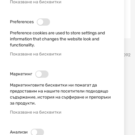
Показване на бисквитки
Preferences
Preference cookies are used to store settings and
information that changes the website look and
functionality.
Преминете
Показване на бисквитки
Kral Arms
SKU
740092
към
началото
на
Бутилка за въздух за PCP с
галерия
Маркетинг
със
обем 425cc Kral Arms
Маркетинговите бисквитки ни помагат да
снимки
предоставим на нашите посетители подходящо
съдържание, история на сърфиране и препоръки
Добави мнение
рейтинг:
за продукти.
НАЛИЧЕН
Показване на бисквитки
93,00 € / 181,89 лв.
Уведомявай ме, когато цената пада
Анализи