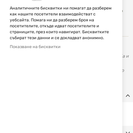
Доба
Аналитичните бисквитки ни помагат да разберем
КУПИ
в
как нашите посетители взаимодействат с
люб
уебсайта. Помага ни да разберем броя на
посетителите, откъде идват посетителите и
страниците, през които навигират. Бисквитките
събират тези данни и се докладват анонимно.
Показване на бисквитки
KRAL ARMS e една от водещите компании в Турция за
производство на ловни продукти, продукти за стрелба и
спортни цели. Използват най-високите технологии с
ръчен контрол, за да могат да предложат най-доброто
качество.
Детайли
Цилиндър за въздух с обем от 425 см
³
за въздушни пушки
PCP.
Допълнителна информация