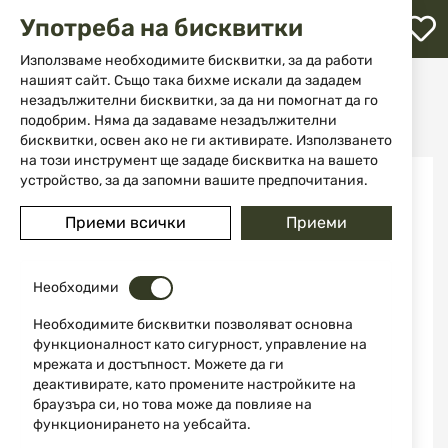
М
Употреба на бисквитки
с
с
Използваме необходимите бисквитки, за да работи
л
нашият сайт. Също така бихме искали да зададем
Начало
Аксесоари и части за оръжие
незадължителни бисквитки, за да ни помогнат да го
Аксесоари за въздушно оръжие
ене
Бутилка за въздух за PCP с обем 425cc Kral Arms
подобрим. Няма да задаваме незадължителни
бисквитки, освен ако не ги активирате. Използването
на този инструмент ще зададе бисквитка на вашето
Преминете
устройство, за да запомни вашите предпочитания.
към
края
Приеми всички
Приеми
на
галерията
на
изображенията
Необходими
Необходимите бисквитки позволяват основна
функционалност като сигурност, управление на
мрежата и достъпност. Можете да ги
деактивирате, като промените настройките на
браузъра си, но това може да повлияе на
функционирането на уебсайта.