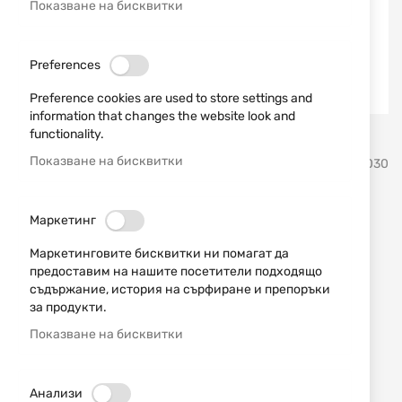
Показване на бисквитки
Preferences
Preference cookies are used to store settings and
information that changes the website look and
functionality.
Преминете
Показване на бисквитки
Real Avid
SKU
930030
към
началото
на
Борснейк Bore Boss cal. 20
галерия
Маркетинг
със
Real Avid
Маркетинговите бисквитки ни помагат да
снимки
предоставим на нашите посетители подходящо
съдържание, история на сърфиране и препоръки
Добави мнение
рейтинг:
за продукти.
Борснейк шомпол за калибър 20 Bore Boss Real
Показване на бисквитки
Avid
НАЛИЧЕН
Анализи