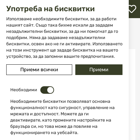
М
Употреба на бисквитки
с
с
Използваме необходимите бисквитки, за да работи
л
нашият сайт. Също така бихме искали да зададем
Начало
Аксесоари и части за оръжие
незадължителни бисквитки, за да ни помогнат да го
Поддръжка на оръжие
Шомполи
ене
Борснейк Bore Boss cal. 20 Real Avid
подобрим. Няма да задаваме незадължителни
бисквитки, освен ако не ги активирате. Използването
на този инструмент ще зададе бисквитка на вашето
Преминете
устройство, за да запомни вашите предпочитания.
-40%
към
края
Приеми всички
Приеми
на
галерията
на
изображенията
Необходими
Необходимите бисквитки позволяват основна
функционалност като сигурност, управление на
мрежата и достъпност. Можете да ги
деактивирате, като промените настройките на
браузъра си, но това може да повлияе на
функционирането на уебсайта.