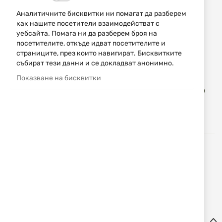
7,62 € / 14,90 лв.
12,78 € / 25,00 лв.
Аналитичните бисквитки ни помагат да разберем
как нашите посетители взаимодействат с
Уведомявай ме, когато цената пада
уебсайта. Помага ни да разберем броя на
посетителите, откъде идват посетителите и
Промоцията важи до 09.08.2026 или до изчерпване на
страниците, през които навигират. Бисквитките
количествата.
събират тези данни и се докладват анонимно.
Показване на бисквитки
Доба
КУПИ
в
люб
Real Avid (Реал Авид)
е американска компания,
произвеждаща висококачествени и иновативни
инструменти за оръжия, почистващи средства,
комплекти, уникални борснейкове и други.
Детайли