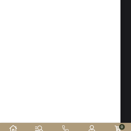
Факс:
02 983 1469
Тел:
02 983 1217
,
02 983 5014
Мобилен:
088 504 20 84
office@isd-bg.com
София, бул. "Ботевградско шосе" №247 (сградата на
"Транскапитал")
РАБОТНО ВРЕМЕ НА МАГАЗИНА:
Понеделник - Петък: 09.00 - 18.30 ч.
Събота: 10.00 - 16.00 ч. Неделя - почивен ден
Електронен магазин
разработен и поддържан
от
©2026 г. ISD-bg.com. Всички права запазени.
0