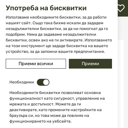
М
Употреба на бисквитки
с
с
Използваме необходимите бисквитки, за да работи
л
нашият сайт. Също така бихме искали да зададем
Начало
Аксесоари и части за оръжие
Пълнители
незадължителни бисквитки, за да ни помогнат да го
15 заряден пълнител за M&P40 Smith&Wesson
ене
подобрим. Няма да задаваме незадължителни
бисквитки, освен ако не ги активирате. Използването
Преминете
на този инструмент ще зададе бисквитка на вашето
към
устройство, за да запомни вашите предпочитания.
края
на
Приеми всички
Приеми
галерията
на
изображенията
Необходими
Необходимите бисквитки позволяват основна
функционалност като сигурност, управление на
мрежата и достъпност. Можете да ги
деактивирате, като промените настройките на
браузъра си, но това може да повлияе на
функционирането на уебсайта.