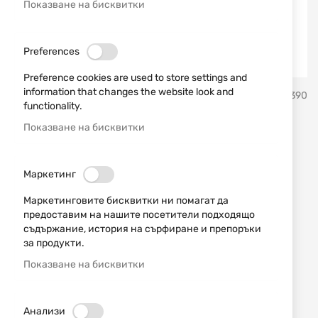
Показване на бисквитки
Preferences
Preference cookies are used to store settings and
Преминете
information that changes the website look and
Smith & Wesson
SKU
194390
към
functionality.
началото
на
Показване на бисквитки
15 заряден пълнител за
галерия
със
M&P40 Smith&Wesson
снимки
Маркетинг
Добави мнение
рейтинг:
Маркетинговите бисквитки ни помагат да
предоставим на нашите посетители подходящо
15 заряден пълнител за пистолети M&P40 на
съдържание, история на сърфиране и препоръки
Smith & Wesson
за продукти.
Показване на бисквитки
ИЗЧЕРПАН
50,62 € / 99,00 лв.
Анализи